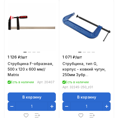
1 126 ₽/
шт
1 071 ₽/
шт
Струбцина F-образная,
Струбцина, тип G,
500 х 120 х 600 мм//
корпус - ковкий чугун,
Matrix
250мм Зубр
ПРОФЕССИОНАЛ 32245-
Есть в наличии
Арт.
20407
Есть в наличии
250_z01
Арт.
32245-250_z01
В корзину
В корзину