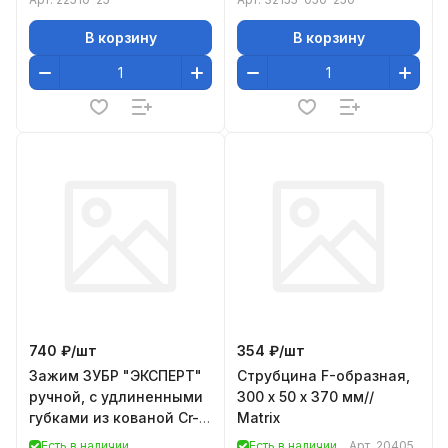
В корзину
В корзину
740 ₽/
шт
354 ₽/
шт
Зажим ЗУБР "ЭКСПЕРТ"
Струбцина F-образная,
ручной, с удлиненными
300 х 50 х 370 мм//
губками из кованой Cr-V
Matrix
стали, для мест с
Есть в наличии
Есть в наличии
Арт.
20405