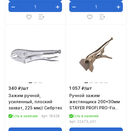
340 ₽/
шт
1 057 ₽/
шт
Зажим ручной,
Ручной зажим
усиленный, плоский
жестянщика 200x30мм
захват, 225 мм// Сибртех
STAYER PROFI PRO-Fix
22473_z01
Есть в наличии
Арт.
18428
Есть в наличии
Арт.
22473_z01