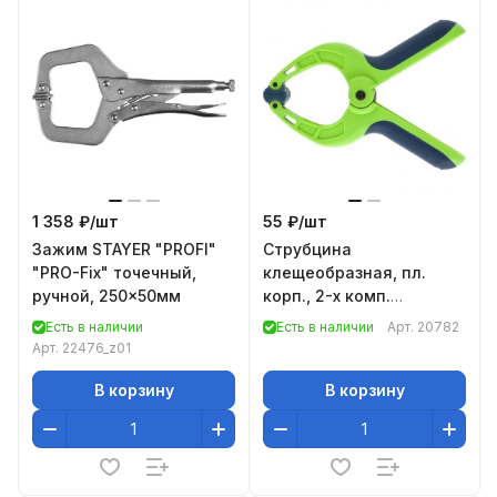
1 358 ₽/
шт
55 ₽/
шт
Зажим STAYER "PROFI"
Струбцина
"PRO-Fix" точечный,
клещеобразная, пл.
ручной, 250x50мм
корп., 2-х комп.
рукоятки, усиленная
Есть в наличии
Есть в наличии
Арт.
20782
пружина,1-1/4" / 33мм//
Арт.
22476_z01
Сибртех
В корзину
В корзину