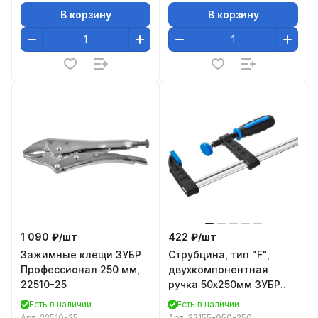
В корзину
В корзину
1 090 ₽/
шт
422 ₽/
шт
Зажимные клещи ЗУБР
Струбцина, тип "F",
Профессионал 250 мм,
двухкомпонентная
22510-25
ручка 50х250мм ЗУБР
"ПРОФЕССИОНАЛ"
Есть в наличии
Есть в наличии
32155-050-250
Арт.
22510-25
Арт.
32155-050-250