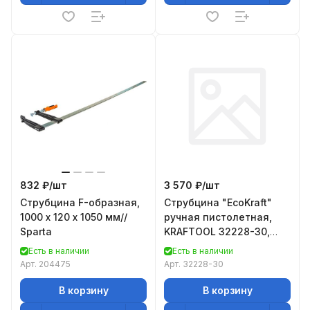
832 ₽/
шт
3 570 ₽/
шт
Струбцина F-образная,
Струбцина "EcoKraft"
1000 х 120 х 1050 мм//
ручная пистолетная,
Sparta
KRAFTOOL 32228-30,
металлический корпус,
Есть в наличии
Есть в наличии
300/500мм, 200кгс
Арт.
204475
Арт.
32228-30
В корзину
В корзину