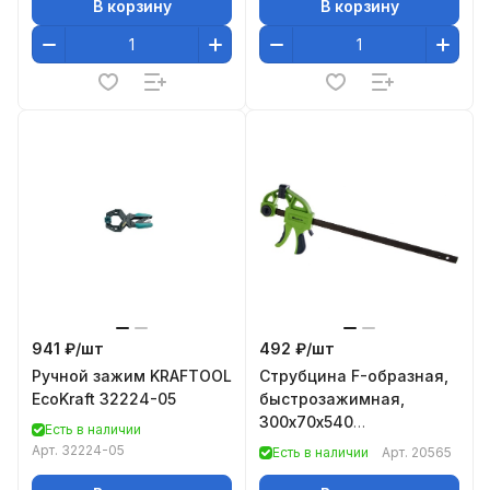
В корзину
В корзину
941 ₽/
шт
492 ₽/
шт
Ручной зажим KRAFTOOL
Струбцина F-образная,
EcoKraft 32224-05
быстрозажимная,
300х70х540
Есть в наличии
мм,пласт.корпус,фиксатор,
Арт.
32224-05
Есть в наличии
Арт.
20565
рук-ка// Сибртех