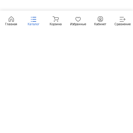
Главная
Каталог
Корзина
Избранные
Кабинет
Сравнение
Подписаться
на новости и акции
Подписаться
Интернет-магазин
Компания
Информация
Помощь