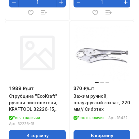
1 989 ₽/
шт
370 ₽/
шт
Струбцина "EcoKraft"
Зажим ручной,
ручная пистолетная,
полукруглый захват, 220
KRAFTOOL 32226-15,
мм// Сибртех
пластиковый корпус,
Есть в наличии
Есть в наличии
Арт.
18422
150/350мм, 150кгс
Арт.
32226-15
В корзину
В корзину