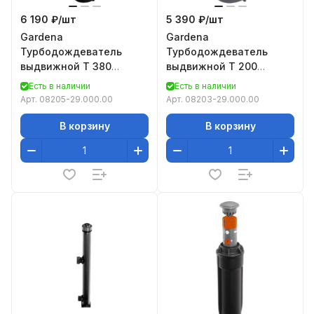
6 190 ₽/
шт
5 390 ₽/
шт
Gardena
Gardena
Турбодождеватель
Турбодождеватель
выдвижной T 380
выдвижной T 200
08205-29.000.00
08203-29.000.00
Есть в наличии
Есть в наличии
Арт.
08205-29.000.00
Арт.
08203-29.000.00
В корзину
В корзину