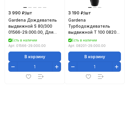
3 990 ₽/
шт
3 190 ₽/
шт
Gardena Дождеватeль
Gardena
выдвижной S 80/300
Турбодождеватель
01566-29.000.00, Для
выдвижной T 100 08201-
полива с охватом
29.000.00
Есть в наличии
Есть в наличии
участков расположен
Арт.
01566-29.000.00
Арт.
08201-29.000.00
В корзину
В корзину