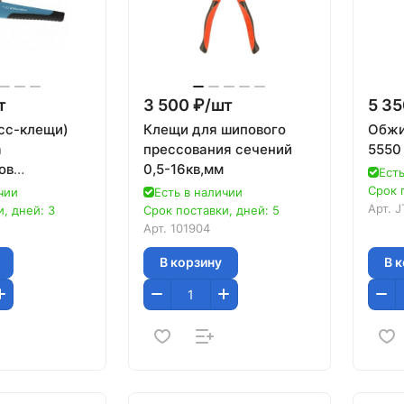
т
3 500 ₽/
шт
5 35
сс-клещи)
Клещи для шипового
Обжи
а
прессования сечений
5550
ов
0,5-16кв,мм
Есть
водов с
Срок 
чии
Есть в наличии
,25-8 мм2//
Арт.
J
, дней: 3
Срок поставки, дней: 5
Арт.
101904
В корзину
В 