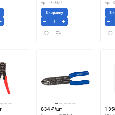
Профессион
Арт.
45456-2
Арт.
1
В корзину
В 
т
834 ₽/
шт
1 35