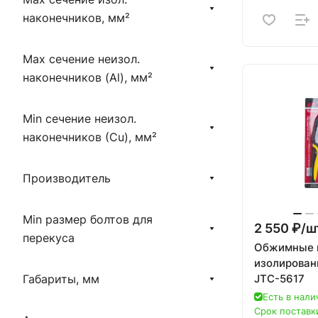
наконечников, мм²
Max сечение неизол.
наконечников (Al), мм²
Min сечение неизол.
наконечников (Сu), мм²
Производитель
Min размер болтов для
2 550 ₽/
ш
перекуса
Обжимные 
изолирован
Габариты, мм
JTC-5617
Есть в нали
Срок поставки