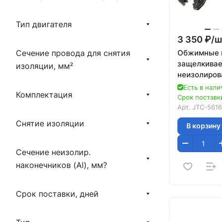
Тип двигателя
3 350 ₽/
ш
Обжимные 
Сечение провода для снятия
защелкивае
изоляции, мм²
неизолиров
JTC-5616
Есть в нали
Комплектация
Срок поставки
Арт.
JTC-5616
Снятие изоляции
В корзину
Сечение неизолир.
наконечников (Al), мм?
Срок поставки, дней