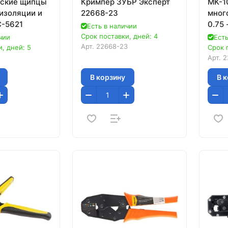
еские щипцы
Кримпер ЗУБР Эксперт
MK-1
 изоляции и
22668-23
мног
-5621
0.75
Есть в наличии
Срок поставки, дней: 4
чии
Есть
Арт.
22668-23
, дней: 5
Срок 
Арт.
2
В корзину
В 