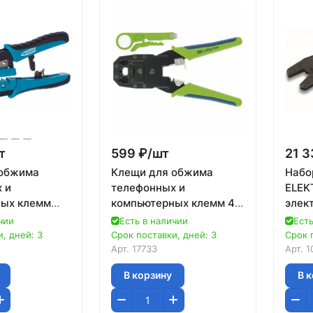
т
599 ₽/
шт
21 3
 обжима
Клещи для обжима
Набор
 и
телефонных и
ELEK
ных клемм
компьютерных клемм 4P,
элект
J11/12, 6P //
6P, 8P, функция
пара
чии
Есть в наличии
Есть
обрезания проводов//
, дней: 3
Срок поставки, дней: 3
Срок 
Сибртех
Арт.
17733
Арт.
1
В корзину
В 