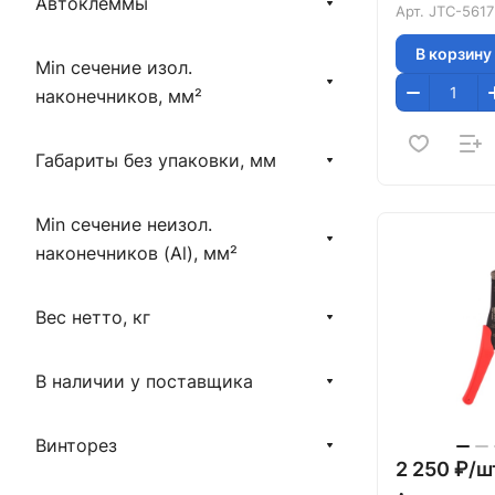
Автоклеммы
Арт.
JTC-5617
В корзину
Min сечение изол.
наконечников, мм²
Габариты без упаковки, мм
Min сечение неизол.
наконечников (Al), мм²
Вес нетто, кг
В наличии у поставщика
Винторез
2 250 ₽/
ш