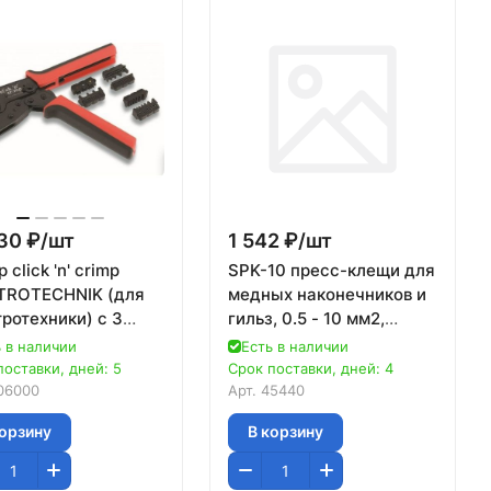
30 ₽/
шт
1 542 ₽/
шт
 click 'n' crimp
SPK-10 пресс-клещи для
TROTECHNIK (для
медных наконечников и
ротехники) с 3
гильз, 0.5 - 10 мм2,
ми вкладышей:
STAYER Professional
 в наличии
Есть в наличии
поставки, дней: 5
Срок поставки, дней: 4
06000
Арт.
45440
корзину
В корзину