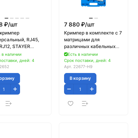
8 ₽/
шт
7 880 ₽/
шт
 кримпер
Кримпер в комплекте с 7
ерсальный, RJ45,
матрицами для
/RJ12, STAYER
различных кабельных
ssional
наконечников, в кейсе
 в наличии
Есть в наличии
Зубр СУПЕР-КОННЕКТ 2
поставки, дней: 4
Срок поставки, дней: 4
2652
Арт.
22677-H9
корзину
В корзину