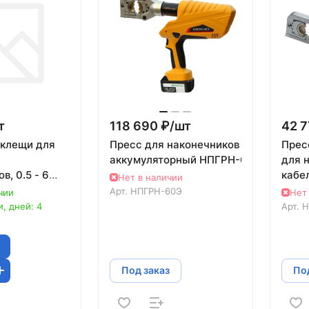
т
118 690 ₽/
шт
42 7
-клещи для
Пресс для наконечников
Прес
аккумуляторный НПГРН-60Э
для 
в, 0.5 - 6
кабе
Нет в наличии
мета
Арт.
НПГРН-60Э
чии
Нет
нал
, дней: 4
Арт.
Н
Под заказ
Под