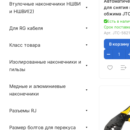
Автоматич
Втулочные наконечники НШВИ
для снятия
и НШВИ(2)
обжима JTC
Есть в нали
Срок поставки
Для RG кабеля
Арт.
JTC-5621
В корзину
Класс товара
Изолированные наконечники и
гильзы
Медные и алюминиевые
наконечники
Разъемы RJ
Размер болтов для перекуса