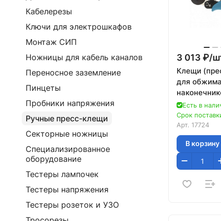
Кабелерезы
Ключи для электрошкафов
Монтаж СИП
3 013 ₽/
ш
Ножницы для кабель каналов
Клещи (пре
Переносное заземление
для обжим
Пинцеты
наконечник
Пробники напряжения
электропро
Есть в нали
сечением 0
Срок поставки
Ручные пресс-клещи
Gross
Арт.
17724
Секторные ножницы
В корзину
Специализированное
оборудование
Тестеры лампочек
Тестеры напряжения
Тестеры розеток и УЗО
Тросорезы