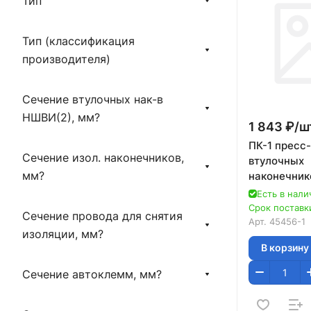
Тип
Тип (классификация
производителя)
Сечение втулочных нак-в
НШВИ(2), мм?
1 843 ₽/
ш
ПК-1 пресс
Сечение изол. наконечников,
втулочных
мм?
наконечнико
мм2, ЗУБР
Есть в нали
Профессио
Срок поставки
Сечение провода для снятия
Арт.
45456-1
изоляции, мм?
В корзину
Сечение автоклемм, мм?