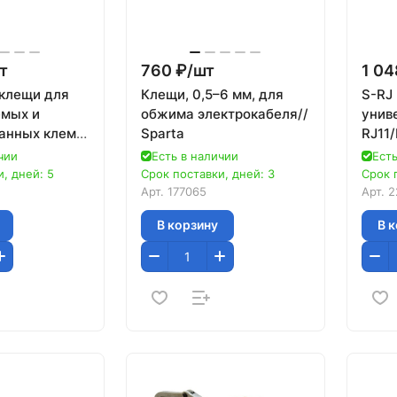
т
760 ₽/
шт
1 04
клещи для
Клещи, 0,5–6 мм, для
S-RJ
мых и
обжима электрокабеля//
унив
анных клемм
Sparta
RJ11
Profe
чии
Есть в наличии
Есть
, дней: 5
Срок поставки, дней: 3
Срок 
Арт.
177065
Арт.
2
В корзину
В 