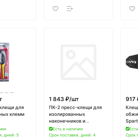
т
1 843 ₽/
шт
917 
клещи для
ПК-2 пресс-клещи для
Клещи
ных клемм
изолированных
обжи
наконечников и
Spar
соединительных муфт,
чии
Есть в наличии
Есть
0.5 - 6 мм2, ЗУБР
, дней: 5
Срок поставки, дней: 4
Срок 