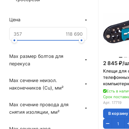
Цена
Max размер болтов для
2 845 ₽/
ш
перекуса
Клещи для
телефонных
Max сечение неизол.
компьютер
наконечников (Сu), мм²
RJ45, 8P и R
Есть в нали
Gross
Срок поставки
Арт.
17719
Max сечение провода для
снятия изоляции, мм²
В корзину
Max сечение изол.