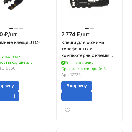
0 ₽/
шт
2 774 ₽/
шт
мные клещи JTC-
Клещи для обжима
телефонных и
компьютерных клемм
 в наличии
RJ45, 8P и RJ11/12, 6P,
поставки, дней: 5
Есть в наличии
компакт., CAT5// Gross
TC-5550
Срок поставки, дней: 3
Арт.
17723
корзину
В корзину