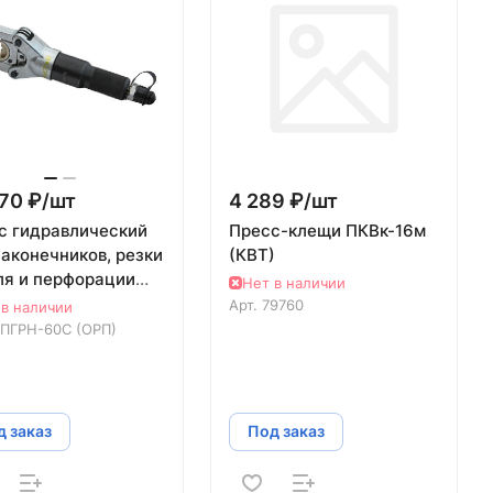
70 ₽/
шт
4 289 ₽/
шт
с гидравлический
Пресс-клещи ПКВк-16м
наконечников, резки
(КВТ)
ля и перфорации
Нет в наличии
лла НПГРН-60С (ОРП)
Арт.
79760
 в наличии
ПГРН-60С (ОРП)
 заказ
Под заказ