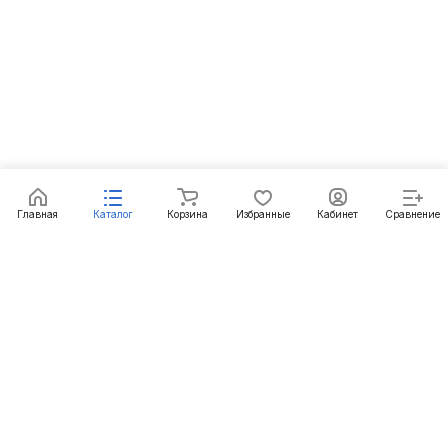
Главная
Каталог
Корзина
Избранные
Кабинет
Сравнение
Подписаться
на новости и акции
Подписаться
Интернет-магазин