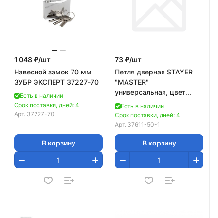
1 048 ₽/
шт
73 ₽/
шт
Навесной замок 70 мм
Петля дверная STAYER
ЗУБР ЭКСПЕРТ 37227-70
"MASTER"
универсальная, цвет
Есть в наличии
белый цинк, 50мм
Срок поставки, дней: 4
Есть в наличии
Арт.
37227-70
Срок поставки, дней: 4
Арт.
37611-50-1
В корзину
В корзину