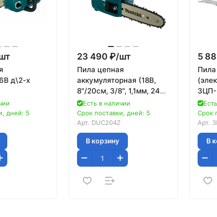
шт
23 490 ₽/
шт
5 88
я
Пила цепная
Пила
6В д\2-х
аккумуляторная (18В,
(эле
8"/20см, 3/8", 1,1мм, 24м/
ЗЦП-
см,шаг-3\8",паз-1.1мм,5.2кг,б\ак,з\у,эл
с скорость цепи,без акк
попе
чии
Есть в наличии
Есть
и ЗУ, Li-Ion)
защи
, дней: 5
Срок поставки, дней: 5
Срок 
цепи
Арт.
DUC204Z
Арт.
З
В корзину
В 