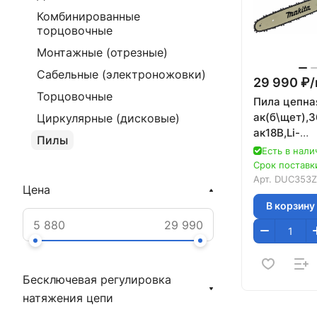
Комбинированные
торцовочные
Монтажные (отрезные)
Сабельные (электроножовки)
29 990 ₽/
Торцовочные
Пила цепна
ак(б\щет),3
Циркулярные (дисковые)
ак18В,Li-
Пилы
ion,шина-35
Есть в нали
тормоз
Срок поставки
Арт.
DUC353Z
Цена
В корзину
Бесключевая регулировка
натяжения цепи