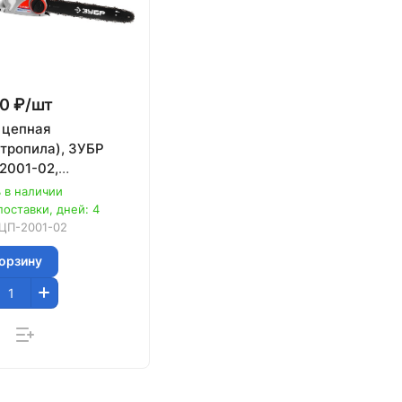
0 ₽/
шт
 цепная
ктропила), ЗУБР
2001-02,
речный двиг-ль,
 в наличии
та руки (тормоз
поставки, дней: 4
), масляный
ЦП-2001-02
корзину