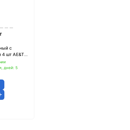
т
ный с
 4 шт AE&T
чии
, дней: 5