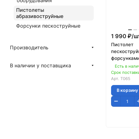
оборудования
Пистолеты
абразивоструйные
Форсунки пескоструйные
1 990 ₽/
ш
Пистолет
Производитель
пескоструй
форсунками
T065
В наличии у поставщика
Есть в нали
Срок поставки
Арт.
T065
В корзину