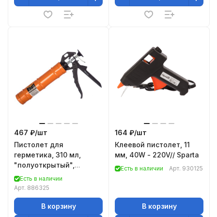
467 ₽/
шт
164 ₽/
шт
Пистолет для
Клеевой пистолет, 11
герметика, 310 мл,
мм, 40W - 220V// Sparta
"полуоткрытый",
Есть в наличии
Арт.
930125
круглый шток 8 мм,
Есть в наличии
Heavy Duty// Sparta
Арт.
886325
В корзину
В корзину