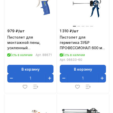
979 ₽/
шт
1 310 ₽/
шт
Пистолет для
Пистолет для
монтажной пены,
герметика ЗУБР
усиленный
ПРОФЕССИОНАЛ 600 мл
алюминиевый корпус//
06633-60
Есть в наличии
Арт.
88671
Есть в наличии
Сибртех
Арт.
06633-60
В корзину
В корзину