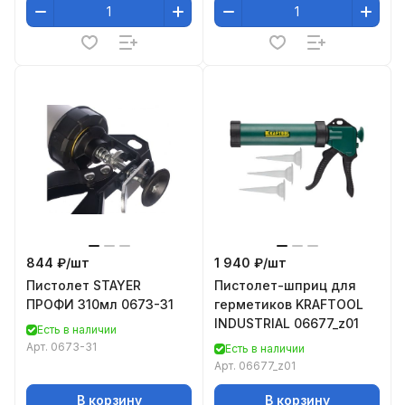
844 ₽/
шт
1 940 ₽/
шт
Пистолет STAYER
Пистолет-шприц для
ПРОФИ 310мл 0673-31
герметиков KRAFTOOL
INDUSTRIAL 06677_z01
Есть в наличии
Арт.
0673-31
Есть в наличии
Арт.
06677_z01
В корзину
В корзину