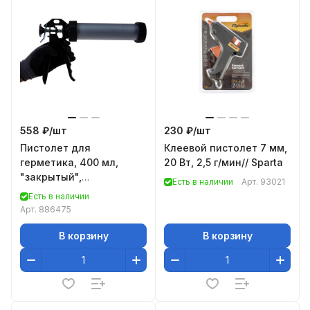
558 ₽/
шт
230 ₽/
шт
Пистолет для
Клеевой пистолет 7 мм,
герметика, 400 мл,
20 Вт, 2,5 г/мин// Sparta
"закрытый",
Есть в наличии
Арт.
93021
алюминиевый корпус,
Есть в наличии
круглый шток 8 мм//
Арт.
886475
Sparta
В корзину
В корзину