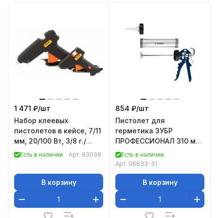
1 471 ₽/
шт
854 ₽/
шт
Набор клеевых
Пистолет для
пистолетов в кейсе, 7/11
герметика ЗУБР
мм, 20/100 Вт, 3/8 г./
ПРОФЕССИОНАЛ 310 мл
мин., выключатель//
06633-31
Есть в наличии
Арт.
93038
Есть в наличии
Sparta
Арт.
06633-31
В корзину
В корзину