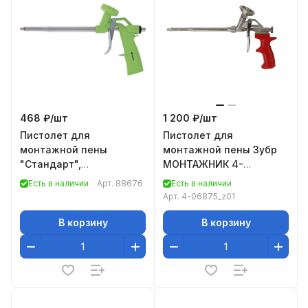
468 ₽/
шт
1 200 ₽/
шт
Пистолет для
Пистолет для
монтажной пены
монтажной пены Зубр
"Стандарт",
МОНТАЖНИК 4-
пластмассовый корпус//
06875_z01
Есть в наличии
Арт.
88676
Есть в наличии
Сибртех
Арт.
4-06875_z01
В корзину
В корзину