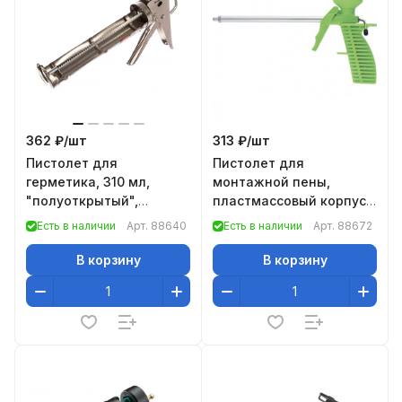
362 ₽/
шт
313 ₽/
шт
Пистолет для
Пистолет для
герметика, 310 мл,
монтажной пены,
"полуоткрытый",
пластмассовый корпус//
хромир., зубчатый шток
Сибртех
Есть в наличии
Арт.
88640
Есть в наличии
Арт.
88672
7 мм// Matrix
В корзину
В корзину