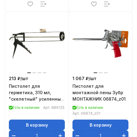
213 ₽/
шт
1 067 ₽/
шт
Пистолет для
Пистолет для
герметика, 310 мл,
монтажной пены Зубр
"скелетный" усиленный
МОНТАЖНИК 06874_z01
с фиксатором, 6-
Есть в наличии
Арт.
886125
Есть в наличии
гранный шток 7 мм//
Арт.
06874_z01
Sparta
В корзину
В корзину