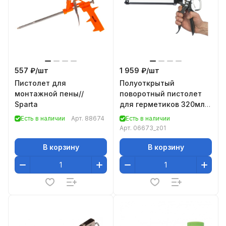
557 ₽/
шт
1 959 ₽/
шт
Пистолет для
Полуоткрытый
монтажной пены//
поворотный пистолет
Sparta
для герметиков 320мл
KRAFTOOL INDUSTRIAL
Есть в наличии
Арт.
88674
Есть в наличии
06673_z01
Арт.
06673_z01
В корзину
В корзину