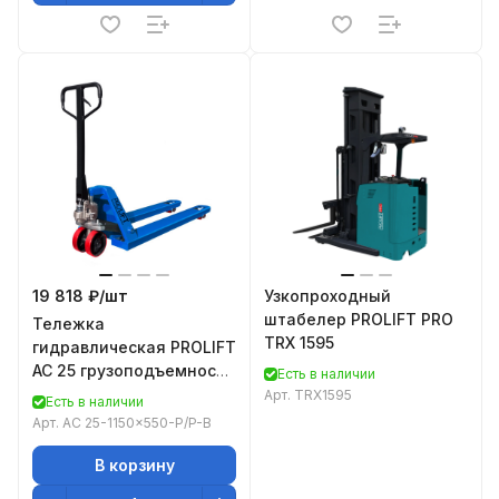
19 818 ₽/
шт
Узкопроходный
штабелер PROLIFT PRO
Тележка
TRX 1595
гидравлическая PROLIFT
AC 25 грузоподъемность
Есть в наличии
2500 кг, колеса
Арт.
TRX1595
Есть в наличии
полиуретан, вилы
Арт.
AC 25-1150x550-P/P-B
1150x550 мм
В корзину