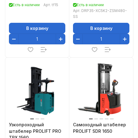
платформы 700х450мм,
Есть в наличии
Арт.
tf15
Есть в наличии
FOXSTER TF15
Арт.
DRP35-XC5K2-ZSM480-
SS
В корзину
В корзину
Узкопроходный
Самоходный штабелер
штабелер PROLIFT PRO
PROLIFT SDR 1650
TRX 1560