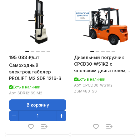
195 083 ₽/
шт
Дизельный погрузчик
CPCD30-WS1K2 с
Самоходный
японским двигателем,
электроштабелер
свободным подъемом и
PROLIFT M2 SDR 1216-S
Есть в наличии
боковым смещением
Арт.
CPCD30-WS1K2-
Есть в наличии
вил
ZSM480-SS
Арт.
SDR1216S M2
В корзину