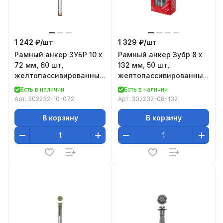
1 242 ₽/
шт
1 329 ₽/
шт
Рамный анкер ЗУБР 10 x
Рамный анкер Зубр 8 x
72 мм, 60 шт,
132 мм, 50 шт,
желтопассивированный,
желтопассивированный
302232-10-072
302232-08-132
Есть в наличии
Есть в наличии
Арт.
302232-10-072
Арт.
302232-08-132
В корзину
В корзину