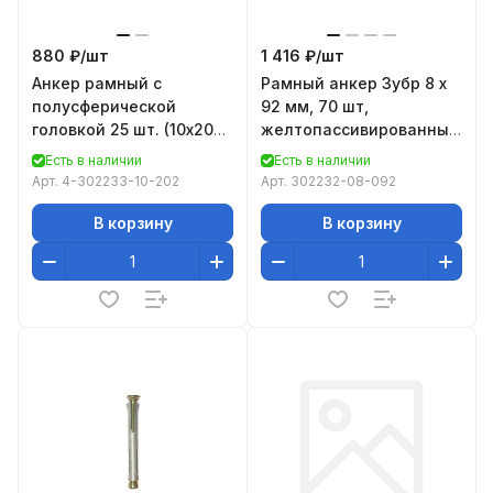
880 ₽/
шт
1 416 ₽/
шт
Анкер рамный с
Рамный анкер Зубр 8 x
полусферической
92 мм, 70 шт,
головкой 25 шт. (10х202
желтопассивированный
мм; Pz; ТФ3) Зубр 4-
302232-08-092
Есть в наличии
Есть в наличии
302233-10-202
Арт.
4-302233-10-202
Арт.
302232-08-092
В корзину
В корзину