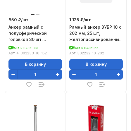
850 ₽/
шт
1 135 ₽/
шт
Анкер рамный с
Рамный анкер ЗУБР 10 x
полусферической
202 мм, 25 шт,
головкой 30 шт.
желтопассивированный
(10.0х152 мм) Зубр 4-
302232-10-202
Есть в наличии
Есть в наличии
302233-10-152
Арт.
4-302233-10-152
Арт.
302232-10-202
В корзину
В корзину