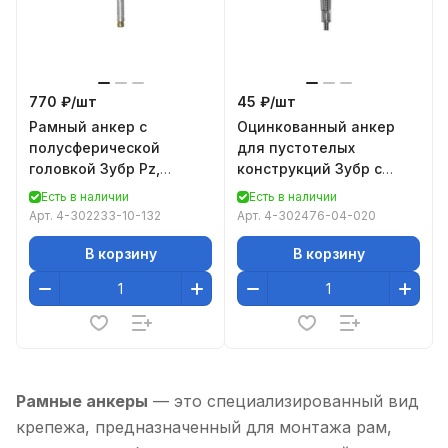
770 ₽/
шт
45 ₽/
шт
Рамный анкер с
Оцинкованный анкер
полусферической
для пустотелых
головкой Зубр Pz,
конструкций Зубр с
10,0x132мм, ТФ3, 30шт
винтом PH2&SL,
Есть в наличии
Есть в наличии
4-302233-10-132
М4x21x5мм, ТФ6, 4шт 4-
Арт.
4-302233-10-132
Арт.
4-302476-04-020
302476-04-
В корзину
В корзину
Рамные анкеры
— это специализированный вид
крепежа, предназначенный для монтажа рам,