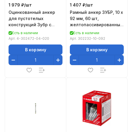
1 979 ₽/
шт
1 407 ₽/
шт
Оцинкованный анкер
Рамный анкер ЗУБР, 10 x
для пустотелых
92 мм, 60 шт,
конструкций Зубр с
желтопассивированный,
винтом PH2&SL,
302232-10-092
Есть в наличии
Есть в наличии
М4x21x5мм, ТФ2, 300шт
Арт.
4-302472-04-020
Арт.
302232-10-092
4-302472-0
В корзину
В корзину