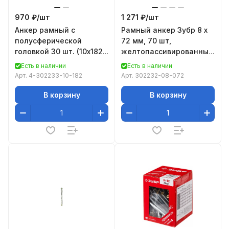
970 ₽/
шт
1 271 ₽/
шт
Анкер рамный с
Рамный анкер Зубр 8 x
полусферической
72 мм, 70 шт,
головкой 30 шт. (10х182
желтопассивированный
мм; Pz; ТФ3) Зубр 4-
302232-08-072
Есть в наличии
Есть в наличии
302233-10-182
Арт.
4-302233-10-182
Арт.
302232-08-072
В корзину
В корзину