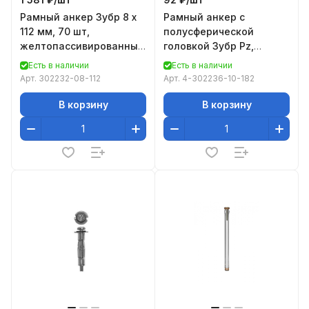
Рамный анкер Зубр 8 x
Рамный анкер с
112 мм, 70 шт,
полусферической
желтопассивированный
головкой Зубр Pz,
302232-08-112
10x182мм, ТФ6, 2шт 4-
Есть в наличии
Есть в наличии
302236-10-182
Арт.
302232-08-112
Арт.
4-302236-10-182
В корзину
В корзину