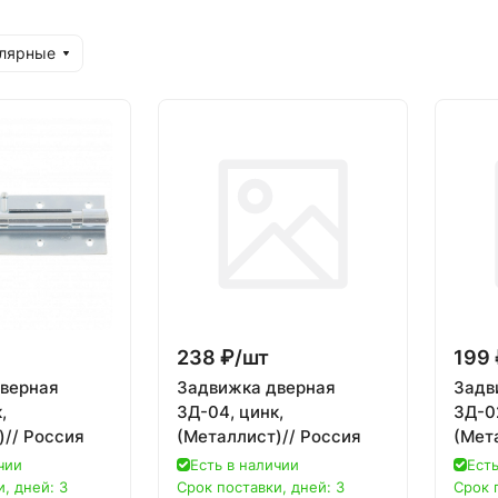
улярные
238 ₽/
шт
199 
верная
Задвижка дверная
Задв
,
ЗД-04, цинк,
ЗД-02
)// Россия
(Металлист)// Россия
(Мет
чии
Есть в наличии
Есть
, дней: 3
Срок поставки, дней: 3
Срок 