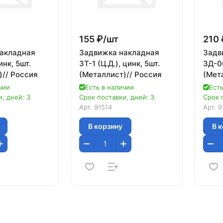
155 ₽/
шт
210 
акладная
Задвижка накладная
Задв
инк, 5шт.
ЗТ-1 (Ц.Д.), цинк, 5шт.
ЗД-06
)// Россия
(Металлист)// Россия
(Мет
чии
Есть в наличии
Есть
, дней: 3
Срок поставки, дней: 3
Срок 
Арт.
91514
Арт.
9
В корзину
В 