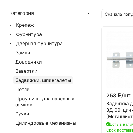
Категория
Сначала поп
Крепеж
Фурнитура
Дверная фурнитура
Замки
Доводчики
Завертки
Задвижки, шпингалеты
Петли
253 ₽/
шт
Проушины для навесных
Задвижка д
замков
ЗД-09, цинк
Ручки
(Металлист
Цилиндровые механизмы
Есть в нали
Срок поставки