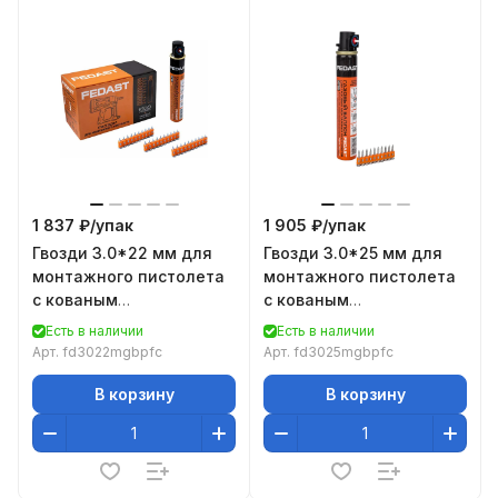
1 837 ₽/
упак
1 905 ₽/
упак
Гвозди 3.0*22 мм для
Гвозди 3.0*25 мм для
монтажного пистолета
монтажного пистолета
с кованым
с кованым
наконечником Bullet
наконечником Bullet
Есть в наличии
Есть в наличии
point в комплекте с
point в комплекте с
Арт.
fd3022mgbpfc
Арт.
fd3025mgbpfc
газовым
газовым
В корзину
В корзину