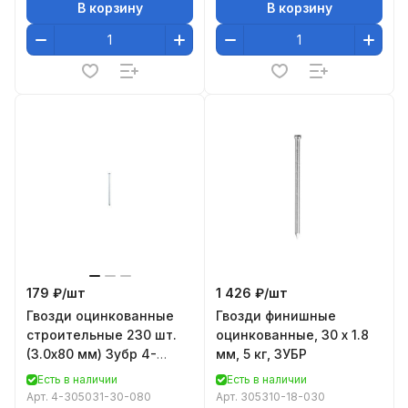
В корзину
В корзину
179 ₽/
шт
1 426 ₽/
шт
Гвозди оцинкованные
Гвозди финишные
строительные 230 шт.
оцинкованные, 30 х 1.8
(3.0х80 мм) Зубр 4-
мм, 5 кг, ЗУБР
305031-30-080
Есть в наличии
Есть в наличии
Арт.
4-305031-30-080
Арт.
305310-18-030