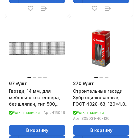
67 ₽/
шт
270 ₽/
шт
Гвозди, 14 мм, для
Строительные гвозди
мебельного степлера,
Зубр оцинкованные,
без шляпки, тип 500,
ГОСТ 4028-63, 120x4.0
1000 шт// MTX
мм, 1 кг 305031-40-120
Есть в наличии
Арт.
415049
Есть в наличии
Арт.
305031-40-120
В корзину
В корзину