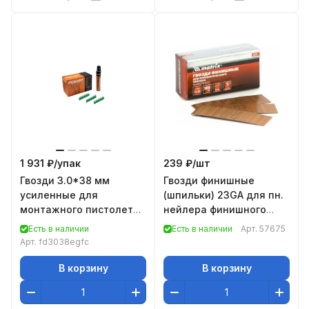
1 931 ₽/
упак
239 ₽/
шт
Гвозди 3.0*38 мм
Гвозди финишные
усиленные для
(шпильки) 23GA для пн.
монтажного пистолета
нейлера финишного
в комплекте с газовым
диам. 0,64 мм длина
Есть в наличии
Есть в наличии
Арт.
57675
баллоном 165 мм
-20 мм,5000 шт// Matrix
Арт.
fd3038egfc
FEDAST
В корзину
В корзину