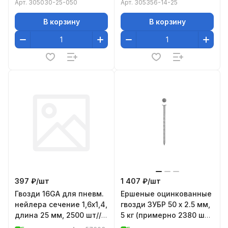
Арт.
305030-25-050
Арт.
305356-14-25
В корзину
В корзину
397 ₽/
шт
1 407 ₽/
шт
Гвозди 16GA для пневм.
Ершеные оцинкованные
нейлера сечение 1,6х1,4,
гвозди ЗУБР 50 х 2.5 мм,
длина 25 мм, 2500 шт//
5 кг (примерно 2380 шт.)
Matrix
305140-25-050