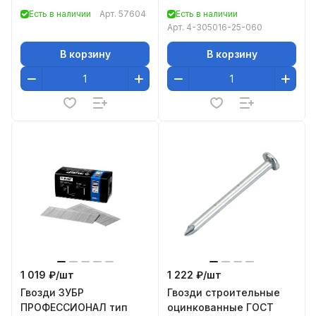
толщина - 1 мм, 5000
Есть в наличии
Арт.
57604
Есть в наличии
шт// Matrix
Арт.
4-305016-25-060
В корзину
В корзину
1 019 ₽/
шт
1 222 ₽/
шт
Гвозди ЗУБР
Гвозди строительные
ПРОФЕССИОНАЛ тип
оцинкованные ГОСТ