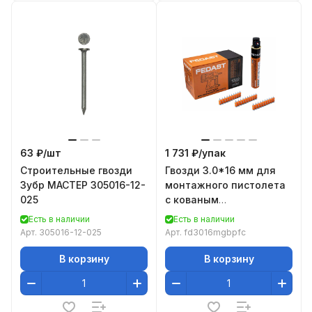
63 ₽/
шт
1 731 ₽/
упак
Строительные гвозди
Гвозди 3.0*16 мм для
Зубр МАСТЕР 305016-12-
монтажного пистолета
025
с кованым
наконечником Bullet
Есть в наличии
Есть в наличии
point с газовым
Арт.
305016-12-025
Арт.
fd3016mgbpfc
баллоном
В корзину
В корзину