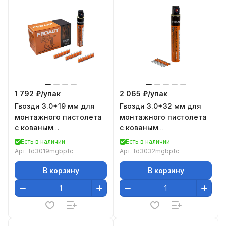
1 792 ₽/
упак
2 065 ₽/
упак
Гвозди 3.0*19 мм для
Гвозди 3.0*32 мм для
монтажного пистолета
монтажного пистолета
с кованым
с кованым
наконечником Bullet
наконечником Bullet
Есть в наличии
Есть в наличии
point в комплекте с
point в комплекте с
Арт.
fd3019mgbpfc
Арт.
fd3032mgbpfc
баллоном
газовым
В корзину
В корзину