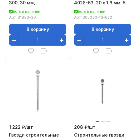
300, 30 мм,
4028-63, 20 х 1.6 мм, 5
особотвердые, 5000 шт
кг, ЗУБР
Есть в наличии
Есть в наличии
31830-30
Арт.
31830-30
Арт.
305030-16-020
В корзину
В корзину
1 222 ₽/
шт
208 ₽/
шт
Гвозди строительные
Строительные гвозди