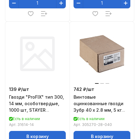
139 ₽/
шт
742 ₽/
шт
Гвозди "ProFIX" тип 300,
Винтовые
14 мм, особотвердые,
оцинкованные гвозди
1000 шт, STAYER
Зубр 40 х 2.8 мм, 5 кг
Professional
305270-28-040
Есть в наличии
Есть в наличии
Арт.
31614-14
Арт.
305270-28-040
В корзину
В корзину