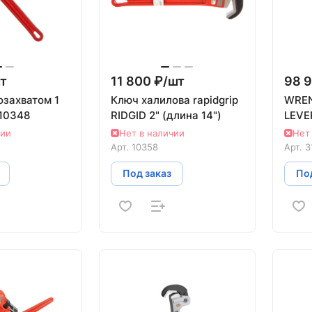
т
11 800 ₽/
шт
98 9
озахватом 1
Ключ халилова rapidgrip
WREN
 10348
RIDGID 2" (длина 14")
LEVE
чии
Нет в наличии
Нет
Арт.
10358
Арт.
3
Под заказ
Под