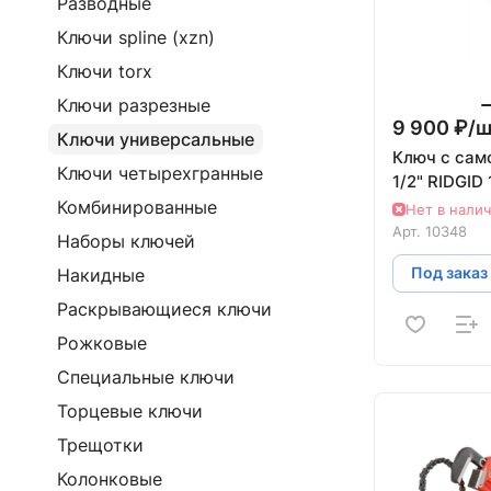
Разводные
Ключи spline (xzn)
Ключи torx
Ключи разрезные
9 900 ₽/
ш
Ключи универсальные
Ключ с сам
Ключи четырехгранные
1/2" RIDGID
Комбинированные
Нет в нали
Арт.
10348
Наборы ключей
Под заказ
Накидные
Раскрывающиеся ключи
Рожковые
Специальные ключи
Торцевые ключи
Трещотки
Колонковые