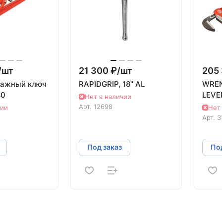
/
шт
21 300 ₽/
шт
205 
ажный ключ
RAPIDGRIP, 18" AL
WREN
80
LEVE
Нет в наличии
Арт.
12698
чии
Нет
Арт.
3
Под заказ
Под