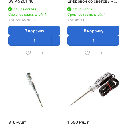
SV-45201-18
цифровой со световым
индикатором, 12-220В,
Есть в наличии
Есть в наличии
125мм
Срок поставки, дней: 4
Срок поставки, дней: 4
Арт.
SV-45201-18
Арт.
45290
В корзину
В корзину
316 ₽/
шт
1 550 ₽/
шт