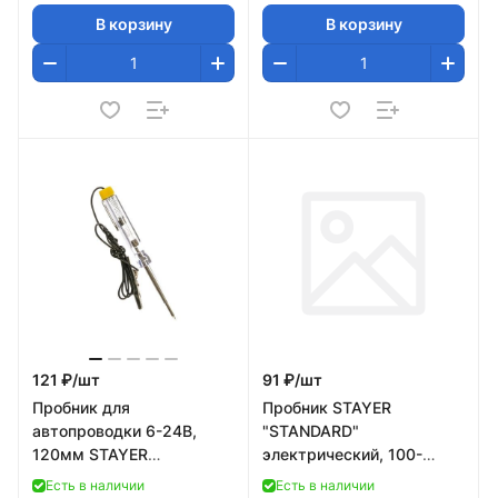
В корзину
В корзину
121 ₽/
шт
91 ₽/
шт
Пробник для
Пробник STAYER
автопроводки 6-24В,
"STANDARD"
120мм STAYER
электрический, 100-
STANDARD 2573-24V_z01
500В, 190мм, этикетка-
Есть в наличии
Есть в наличии