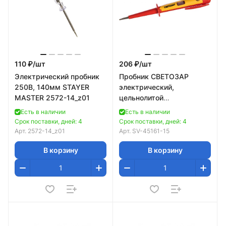
110 ₽/
шт
206 ₽/
шт
Электрический пробник
Пробник СВЕТОЗАР
250В, 140мм STAYER
электрический,
MASTER 2572-14_z01
цельнолитой
пластмассовый корпус,
Есть в наличии
Есть в наличии
на карточке, 100-250В,
Срок поставки, дней: 4
Срок поставки, дней: 4
150мм
Арт.
2572-14_z01
Арт.
SV-45161-15
В корзину
В корзину