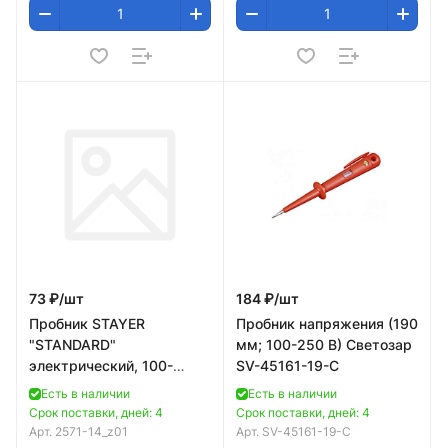
73 ₽/
шт
184 ₽/
шт
Пробник STAYER
Пробник напряжения (190
"STANDARD"
мм; 100-250 В) Светозар
электрический, 100-
SV-45161-19-C
500В, 140мм, этикетка-
Есть в наличии
Есть в наличии
флажок
Срок поставки, дней: 4
Срок поставки, дней: 4
Арт.
2571-14_z01
Арт.
SV-45161-19-C