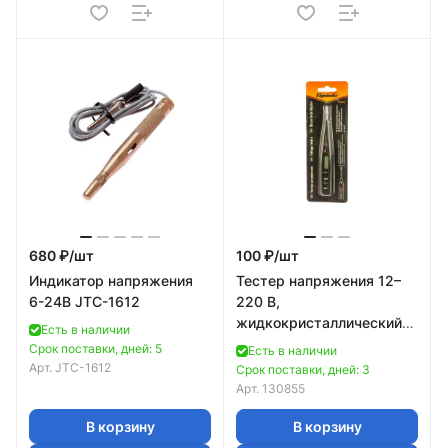
680 ₽/
шт
100 ₽/
шт
Индикатор напряжения
Тестер напряжения 12–
6-24В JTC-1612
220 В,
жидкокристаллический
Есть в наличии
дисплей с неоновой
Срок поставки, дней: 5
Есть в наличии
лампочкой// Sparta
Арт.
JTC-1612
Срок поставки, дней: 3
Арт.
130855
В корзину
В корзину