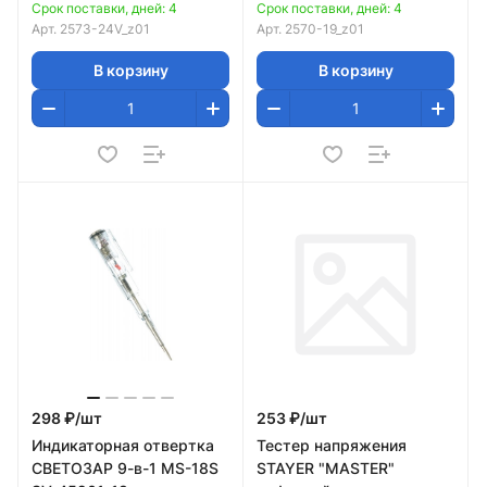
флажок
Срок поставки, дней: 4
Срок поставки, дней: 4
Арт.
2573-24V_z01
Арт.
2570-19_z01
В корзину
В корзину
298 ₽/
шт
253 ₽/
шт
Индикаторная отвертка
Тестер напряжения
СВЕТОЗАР 9-в-1 MS-18S
STAYER "MASTER"