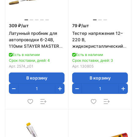
309 ₽/
шт
79 ₽/
шт
Латунный пробник для
Тестер напряжения 12–
автопроводки 6-24В,
220 В,
110мм STAYER MASTER
жидкокристаллический
2574_z01
дисплей// Sparta
Есть в наличии
Есть в наличии
Срок поставки, дней: 4
Срок поставки, дней: 3
Арт.
2574_z01
Арт.
130805
В корзину
В корзину