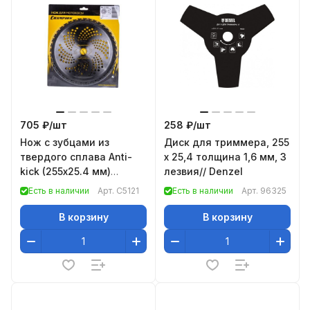
705 ₽/
шт
258 ₽/
шт
Нож с зубцами из
Диск для триммера, 255
твердого сплава Anti-
х 25,4 толщина 1,6 мм, 3
kick (255х25.4 мм)
лезвия// Denzel
Champion C5121
Есть в наличии
Арт.
C5121
Есть в наличии
Арт.
96325
В корзину
В корзину