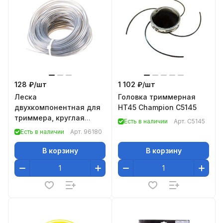
128 ₽/
шт
1 102 ₽/
шт
Леска
Головка триммерная
двухкомпонентная для
HT45 Champion C5145
триммера, круглая
Есть в наличии
Арт.
C5145
2,4мм х 15м, EXTRA
Есть в наличии
Арт.
96180
CORD// Denzel
В корзину
В корзину