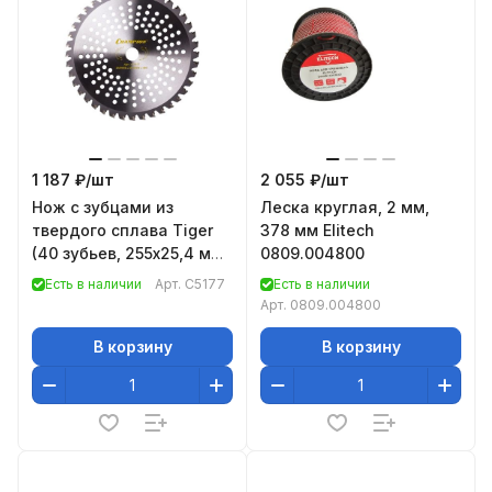
1 187 ₽/
шт
2 055 ₽/
шт
Нож с зубцами из
Леска круглая, 2 мм,
твердого сплава Tiger
378 мм Elitech
(40 зубьев, 255х25,4 мм)
0809.004800
CHAMPION C5177
Есть в наличии
Арт.
C5177
Есть в наличии
Арт.
0809.004800
В корзину
В корзину