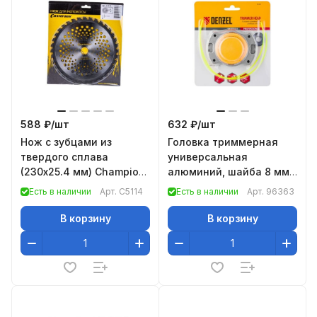
588 ₽/
шт
632 ₽/
шт
Нож с зубцами из
Головка триммерная
твердого сплава
универсальная
(230х25.4 мм) Champion
алюминий, шайба 8 мм,
C5114
10мм// Denzel
Есть в наличии
Арт.
C5114
Есть в наличии
Арт.
96363
В корзину
В корзину