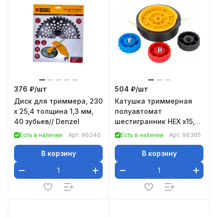
376 ₽/
шт
504 ₽/
шт
Диск для триммера, 230
Катушка триммерная
х 25,4 толщина 1,3 мм,
полуавтомат
40 зубьев// Denzel
шестигранник HEX х15,6
болт М6 правый М8
Есть в наличии
Арт.
96340
Есть в наличии
Арт.
96365
правый М8 левый//
Denzel
В корзину
В корзину