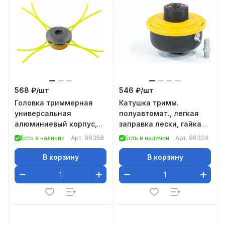
568 ₽/
шт
546 ₽/
шт
Головка триммерная
Катушка тримм.
универсальная
полуавтомат., легкая
алюминиевый корпус,
заправка лески, гайка
леска до 4 мм// Denzel
M8x1,25, винт M8-M8//
Есть в наличии
Арт.
96358
Есть в наличии
Арт.
96324
Denzel
В корзину
В корзину