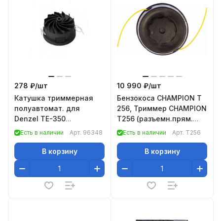
278 ₽/
шт
10 990 ₽/
шт
Катушка триммерная
Бензокоса CHAMPION T
полуавтомат. для
256, Триммер CHAMPION
Denzel TE-350
Т256 (разъемн.прям.
(арт.96619) в блистере,
0,75кВт 25,4см3 6,7кг
Есть в наличии
Арт.
96348
Есть в наличии
Арт.
T256
гайка M5// DENZEL
HT21+ 3*255 U-р
В корзину
В корзину