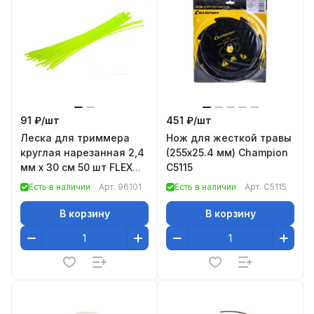
91 ₽/
шт
451 ₽/
шт
Леска для триммера
Нож для жесткой травы
круглая нарезанная 2,4
(255х25.4 мм) Champion
мм х 30 см 50 шт FLEX
C5115
CORD// Denzel
Есть в наличии
Арт.
96101
Есть в наличии
Арт.
C5115
В корзину
В корзину