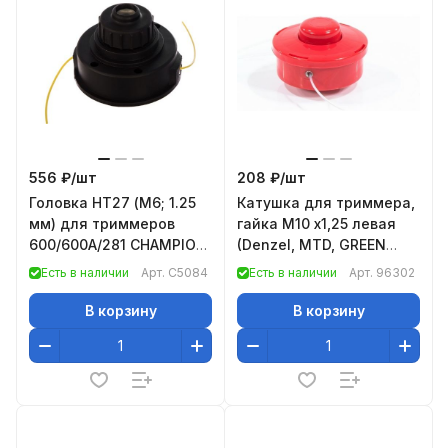
556 ₽/
шт
208 ₽/
шт
Головка HT27 (М6; 1.25
Катушка для триммера,
мм) для триммеров
гайка М10 х1,25 левая
600/600A/281 CHAMPION
(Denzel, MTD, GREEN
C5084
LINE)// Denzel
Есть в наличии
Арт.
C5084
Есть в наличии
Арт.
96302
В корзину
В корзину