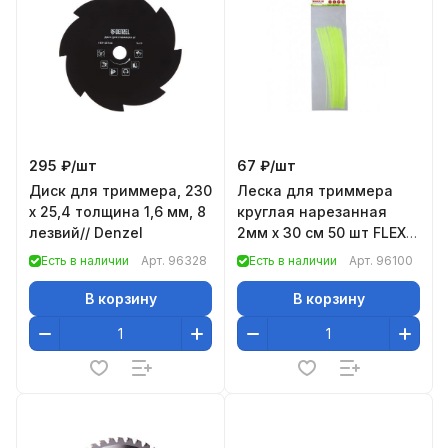
295 ₽/
шт
67 ₽/
шт
Диск для триммера, 230
Леска для триммера
х 25,4 толщина 1,6 мм, 8
круглая нарезанная
лезвий// Denzel
2мм х 30 см 50 шт FLEX
CORD// Denzel
Есть в наличии
Арт.
96328
Есть в наличии
Арт.
96100
В корзину
В корзину