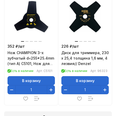
352 ₽/
шт
226 ₽/
шт
Нож CHAMPION 3-х
Диск для триммера, 230
зубчатый d=255*25.4mm
х 25,4 толщина 1,6 мм, 4
(тип А) C5101, Нож для
лезвия// Denzel
жесткой травы
Есть в наличии
Арт.
C5101
Есть в наличии
Арт.
96323
3/255/25,4 (тип А) (1
В корзину
В корзину