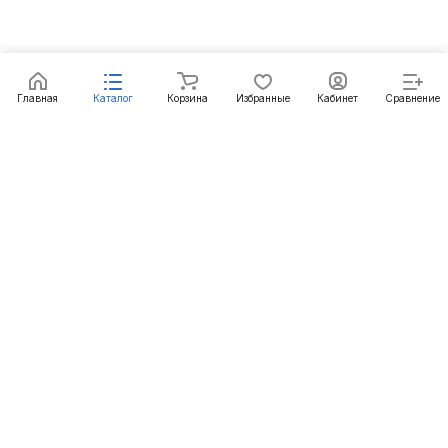
Главная
Каталог
Корзина
Избранные
Кабинет
Сравнение
Подписаться
на новости и акции
Подписаться
Интернет-магазин
Компания
Информация
Помощь