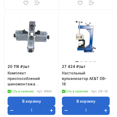
20 118 ₽/
шт
27 424 ₽/
шт
Комплект
Настольный
приспособлений
вулканизатор AE&T DB-
шиномонтажа
18
мотоциклетных колес
Есть в наличии
Арт.
MMA
Есть в наличии
Арт.
DB-18
(кулачки)
В корзину
В корзину