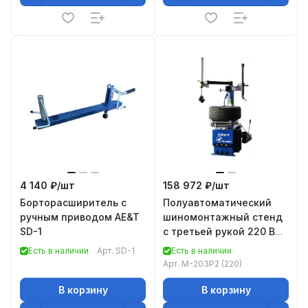
4 140 ₽/
шт
158 972 ₽/
шт
Борторасширитель с
Полуавтоматический
ручным приводом AE&T
шиномонтажный стенд
SD-1
c третьей рукой 220 B
AE&T M-203P2
Есть в наличии
Арт.
SD-1
Есть в наличии
Арт.
M-203P2 (220)
В корзину
В корзину