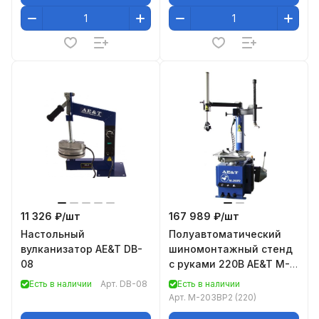
11 326 ₽/
шт
167 989 ₽/
шт
Настольный
Полуавтоматический
вулканизатор AE&T DB-
шиномонтажный стенд
08
с руками 220B AE&T M-
203BP2
Есть в наличии
Арт.
DB-08
Есть в наличии
Арт.
M-203BP2 (220)