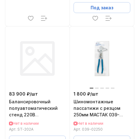
Под заказ
83 900 ₽/
шт
1 800 ₽/
шт
Балансировочный
Шиномонтажные
полуавтоматический
пассатижи с резцом
стенд 220В
250мм МАСТАК 039-
Станкоимпорт ST-202A
02250
Нет в наличии
Нет в наличии
Арт.
ST-202A
Арт.
039-02250