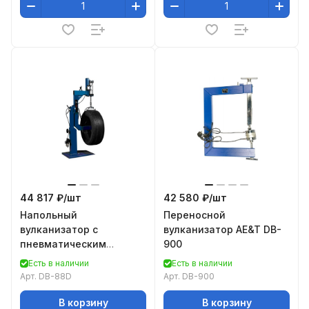
44 817 ₽/
шт
42 580 ₽/
шт
Напольный
Переносной
вулканизатор с
вулканизатор AE&T DB-
пневматическим
900
прижимом AE&T DB-88D
Есть в наличии
Есть в наличии
Арт.
DB-88D
Арт.
DB-900
В корзину
В корзину