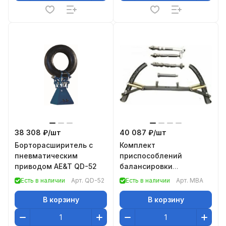
38 308 ₽/
шт
40 087 ₽/
шт
Борторасширитель с
Комплект
пневматическим
приспособлений
приводом AE&T QD-52
балансировки
мотоциклетных колес
Есть в наличии
Арт.
QD-52
Есть в наличии
Арт.
MBA
AE&T MBA
В корзину
В корзину