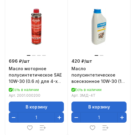
696 ₽/
шт
420 ₽/
шт
Масло моторное
Масло
полусинтетическое SAE
полусинтетическое
10W-30 (0.6 л) для 4-х
всесезонное 10W-30 (1
тактных двигателей
л) "ПРЕМИУМ" для
Есть в наличии
Есть в наличии
ELITECH 2001.000200
четырехтактных
Арт.
2001.000200
Арт.
ЗМД-4Т
двигателей Зубр
ЗМД-4Т
В корзину
В корзину