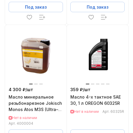
Под заказ
Под заказ
4 300 ₽/
шт
359 ₽/
шт
Масло минеральное
Масло 4-х тактное SAE
резьбонарезное Jokisch
30, 1 л OREGON 60325R
Monos Atos M3S (Ultra–A
Нет в наличии
Арт.
60325R
707), канистра 5л,
Нет в наличии
4000004
Арт.
4000004