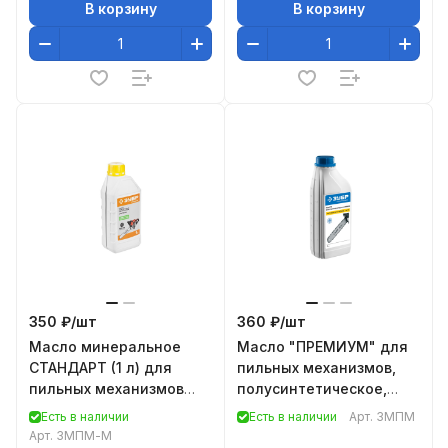
В корзину
В корзину
350 ₽/
шт
360 ₽/
шт
Масло минеральное
Масло "ПРЕМИУМ" для
СТАНДАРТ (1 л) для
пильных механизмов,
пильных механизмов
полусинтетическое,
Зубр ЗМПМ-М
-30°С, 1 л Зубр ЗМПМ
Есть в наличии
Есть в наличии
Арт.
ЗМПМ
Арт.
ЗМПМ-М