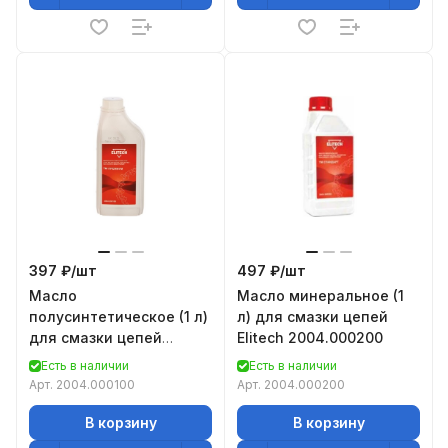
397 ₽/
шт
497 ₽/
шт
Масло
Масло минеральное (1
полусинтетическое (1 л)
л) для смазки цепей
для смазки цепей
Elitech 2004.000200
ELITECH 2004.000100
Есть в наличии
Есть в наличии
Арт.
2004.000100
Арт.
2004.000200
В корзину
В корзину