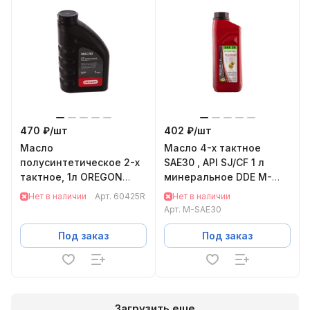
470 ₽/
шт
402 ₽/
шт
Масло
Масло 4-х тактное
полусинтетическое 2-х
SAE30 , API SJ/CF 1 л
тактное, 1л OREGON
минеральное DDE M-
60425R
SAE30
Нет в наличии
Арт.
60425R
Нет в наличии
Арт.
M-SAE30
Под заказ
Под заказ
Загрузить еще