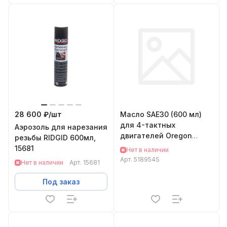
28 600 ₽/
шт
Масло SAE30 (600 мл)
для 4-тактных
Аэрозоль для нарезания
двигателей Oregon
резьбы RIDGID 600мл,
518954S
15681
Нет в наличии
Арт.
518954S
Нет в наличии
Арт.
15681
Под заказ