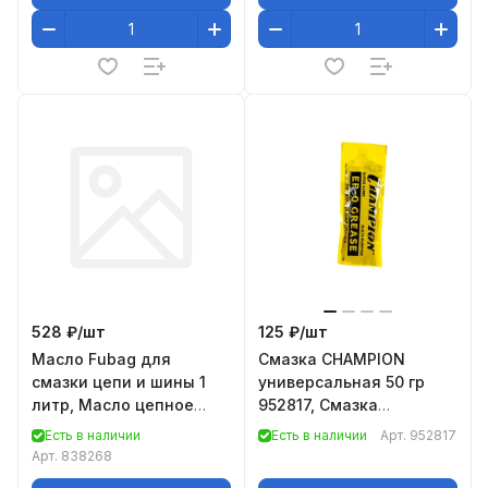
528 ₽/
шт
125 ₽/
шт
Масло Fubag для
Смазка CHAMPION
смазки цепи и шины 1
универсальная 50 гр
литр, Масло цепное
952817, Смазка
всесезонное 1 литр
универсальная (минер)
Есть в наличии
Есть в наличии
Арт.
952817
Fubag Super Chain
CHAMPION EP-0 (50г)
Арт.
838268