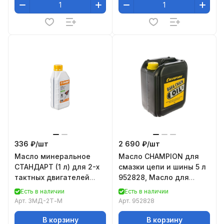
336 ₽/
шт
2 690 ₽/
шт
Масло минеральное
Масло CHAMPION для
СТАНДАРТ (1 л) для 2-х
смазки цепи и шины 5 л
тактных двигателей
952828, Масло для
Зубр ЗМД-2Т-М
смазки пильных цепей и
Есть в наличии
Есть в наличии
шин CHAMPION
Арт.
ЗМД-2Т-М
Арт.
952828
В корзину
В корзину