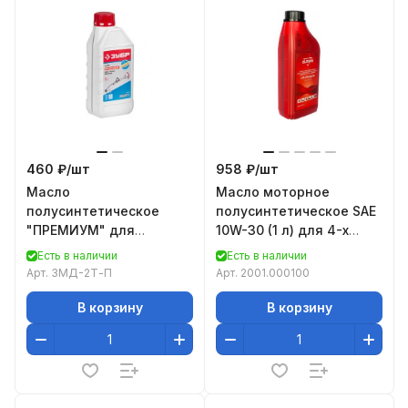
460 ₽/
шт
958 ₽/
шт
Масло
Масло моторное
полусинтетическое
полусинтетическое SAE
"ПРЕМИУМ" для
10W-30 (1 л) для 4-х
двухтактных двигателей
тактных двигателей
Есть в наличии
Есть в наличии
1 л Зубр ЗМД-2Т-П
ELITECH 2001.000100
Арт.
ЗМД-2Т-П
Арт.
2001.000100
В корзину
В корзину