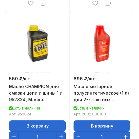
560 ₽/
шт
696 ₽/
шт
Масло CHAMPION для
Масло моторное
смазки цепи и шины 1 л
полусинтетическое (1 л)
952824, Масло
для 2-х тактных
CHAMPION адгезионное
двигателей ELITECH
Есть в наличии
Есть в наличии
для смазки цепи и ш
2002.000100
Арт.
952824
Арт.
2002.000100
В корзину
В корзину