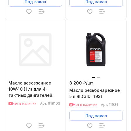
Под заказ
Под заказ
Масло всесезонное
8 200 ₽/
шт
10W40 (1 л) для 4-
Масло резьбонарезное
тактных двигателей
5 л RIDGID 11931
Oregon 91810S
Нет в наличии
Арт.
91810S
Нет в наличии
Арт.
11931
Под заказ