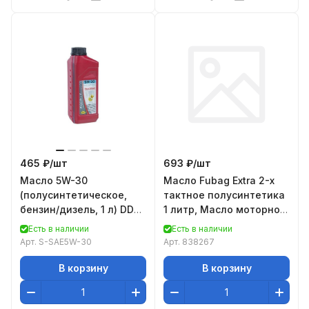
465 ₽/
шт
693 ₽/
шт
Масло 5W-30
Масло Fubag Extra 2-х
(полусинтетическое,
тактное полусинтетика
бензин/дизель, 1 л) DDE
1 литр, Масло моторное
S-SAE5W-30
полусинтетическое для
Есть в наличии
Есть в наличии
двухтактных
Арт.
S-SAE5W-30
Арт.
838267
В корзину
В корзину