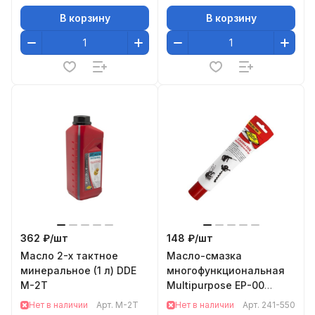
В корзину
В корзину
362 ₽/
шт
148 ₽/
шт
Масло 2-х тактное
Масло-смазка
минеральное (1 л) DDE
многофункциональная
M-2T
Multipurpose ЕР-00
Grease 0,1 л DDE 241-550
Нет в наличии
Арт.
M-2T
Нет в наличии
Арт.
241-550