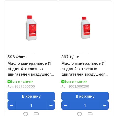
596 ₽/
шт
397 ₽/
шт
Масло минеральное (1
Масло минеральное (1
л) для 4-х тактных
л) для 2-х тактных
двигателей воздушного
двигателей воздушного
охлаждения Elitech
охлаждения Elitech
Есть в наличии
Есть в наличии
2001.000300
2002.000200
Арт.
2001.000300
Арт.
2002.000200
В корзину
В корзину