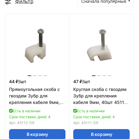
Фильтр
Сначала популярные
44 ₽/
шт
47 ₽/
шт
Прямоугольная скоба с
Круглая скоба с гвоздем
гвоздем Зубр для
Зубр для крепления
крепления кабеля 9мм,
кабеля 9мм, 40шт 45111-
40шт 45112-09
09
Есть в наличии
Есть в наличии
Срок поставки, дней: 4
Срок поставки, дней: 4
Арт.
45112-09
Арт.
45111-09
В корзину
В корзину