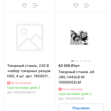
Токарный станок, 230 В
62 000 ₽/
шт
+набор токарных резцов
Токарный станок Jet
HSS, 4 шт. арт. 19500119
JWL-1443LB-M
JET JWL-1220L
10000502LM
Нет в наличии
10000093M-VI
Срок поставки, дней: 2
Нет в наличии
Арт.
10000093M-VI
Срок поставки, дней: 2
Арт.
10000502LM
Под заказ