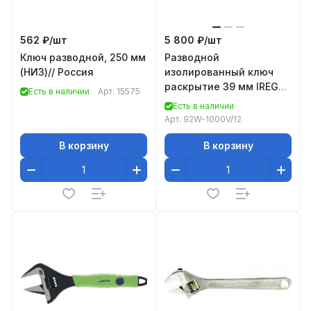
562 ₽/
шт
5 800 ₽/
шт
Ключ разводной, 250 мм
Разводной
(НИЗ)// Россия
изолированный ключ
раскрытие 39 мм IREGA
Есть в наличии
Арт.
15575
92W-1000V/12
Есть в наличии
Арт.
92W-1000V/12
В корзину
В корзину