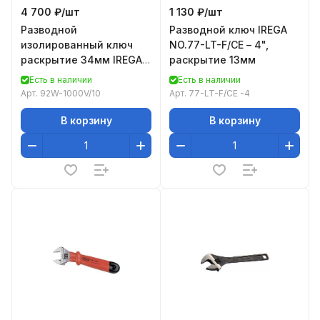
4 700 ₽/
шт
1 130 ₽/
шт
Разводной
Разводной ключ IREGA
изолированный ключ
NO.77-LT-F/CE – 4",
раскрытие 34мм IREGA
раскрытие 13мм
92W-1000V/10
Есть в наличии
Есть в наличии
Арт.
92W-1000V/10
Арт.
77-LT-F/CE -4
В корзину
В корзину