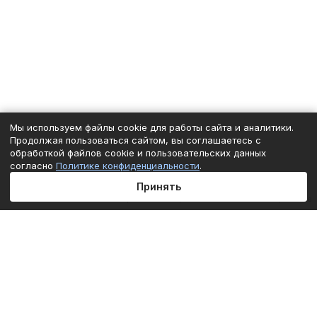
Мы используем файлы cookie для работы сайта и аналитики.
Продолжая пользоваться сайтом, вы соглашаетесь с
обработкой файлов cookie и пользовательских данных
согласно
Политике конфиденциальности
.
Принять
Главная
Каталог
Корзина
Избранные
Кабинет
Сравнение
Подписаться
на новости и акции
Подписаться