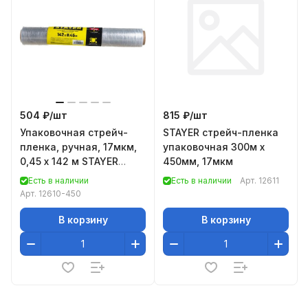
504 ₽/
шт
815 ₽/
шт
Упаковочная стрейч-
STAYER cтрейч-пленка
пленка, ручная, 17мкм,
упаковочная 300м х
0,45 х 142 м STAYER
450мм, 17мкм
MAXProtect Master
Есть в наличии
Есть в наличии
Арт.
12611
12610-450
Арт.
12610-450
В корзину
В корзину