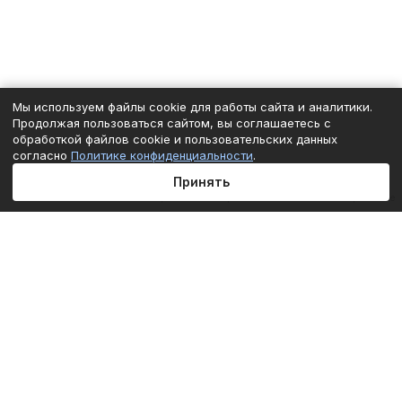
Мы используем файлы cookie для работы сайта и аналитики.
Продолжая пользоваться сайтом, вы соглашаетесь с
обработкой файлов cookie и пользовательских данных
согласно
Политике конфиденциальности
.
Принять
Главная
Каталог
Корзина
Избранные
Кабинет
Сравнение
Подписаться
на новости и акции
Подписаться
Интернет-магазин