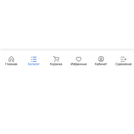
Главная
Каталог
Корзина
Избранные
Кабинет
Сравнение
Подписаться
на новости и акции
Подписаться
Интернет-магазин