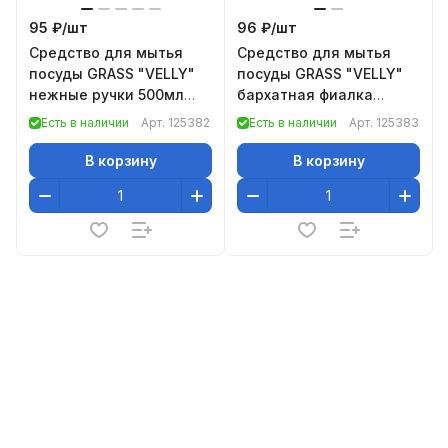
95 ₽/
шт
96 ₽/
шт
Средство для мытья
Средство для мытья
посуды GRASS "VELLY"
посуды GRASS "VELLY"
нежные ручки 500мл
бархатная фиалка
125382, Средство для
500мл 125383, Средство
Есть в наличии
Арт.
125382
Есть в наличии
Арт.
125383
мытья посуды «Vell
для мытья посуды «
В корзину
В корзину