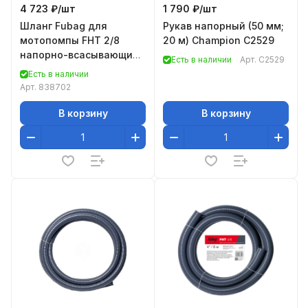
4 723 ₽/
шт
1 790 ₽/
шт
Шланг Fubag для
Рукав напорный (50 мм;
мотопомпы FHT 2/8
20 м) Champion C2529
напорно-всасывающий
Есть в наличии
Арт.
C2529
2"/8 м (838702), Шланг
Есть в наличии
для мотопомпы FHT 2/8
Арт.
838702
В корзину
В корзину