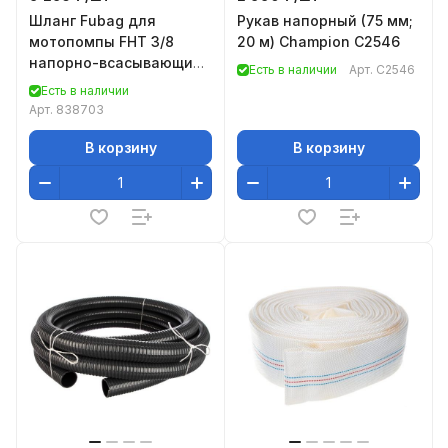
Шланг Fubag для
Рукав напорный (75 мм;
мотопомпы FHT 3/8
20 м) Champion C2546
напорно-всасывающий
Есть в наличии
Арт.
C2546
3"/8 м (838703), Шланг
Есть в наличии
для мотопомпы FHT 3/8
Арт.
838703
В корзину
В корзину