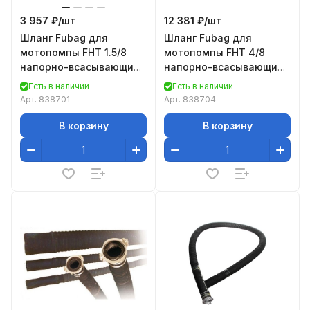
3 957 ₽/
шт
12 381 ₽/
шт
Шланг Fubag для
Шланг Fubag для
мотопомпы FHT 1.5/8
мотопомпы FHT 4/8
напорно-всасывающий
напорно-всасывающий
1.5"/8 м (838701), Шланг
4"/8 м (838704), Шланг
Есть в наличии
Есть в наличии
для мотопомпы FHT
для мотопомпы FHT 4/
Арт.
838701
Арт.
838704
В корзину
В корзину