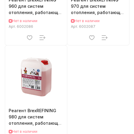
960 для систем
970 для систем
отопления, работающих
отопления, работающих
на глицерине
на пропиленгликоле
Нет в наличии
Нет в наличии
Арт.
6002086
Арт.
6002087
Реагент BrexREFINING
980 для систем
отопления, работающих
на этиленгликоле
Нет в наличии