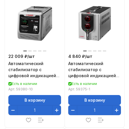
22 009 ₽/
шт
4 840 ₽/
шт
Автоматический
Автоматический
стабилизатор с
стабилизатор с
цифровой индикацией
цифровой индикацией
Зубр АСН-10000-1-Ц
Зубр АСН-1000-1-Ц
Есть в наличии
Есть в наличии
ПРОФ. 59380-10
ПРОФ. 59375-1
Арт.
59380-10
Арт.
59375-1
В корзину
В корзину