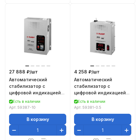
27 888 ₽/
шт
4 258 ₽/
шт
Автоматический
Автоматический
стабилизатор с
стабилизатор с
цифровой индикацией
цифровой индикацией
Зубр Профессионал
Зубр Профессионал
Есть в наличии
Есть в наличии
АСН-10000-1-ЦН 59387-
АСН-500-1-ЦН 59381-0.5
Арт.
59387-10
Арт.
59381-0.5
10
В корзину
В корзину