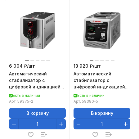
6 004 ₽/
шт
13 920 ₽/
шт
Автоматический
Автоматический
стабилизатор с
стабилизатор с
цифровой индикацией
цифровой индикацией
Зубр АСН-2000-1-Ц
Зубр АСН-5000-1-Ц
Есть в наличии
Есть в наличии
ПРОФ. 59375-2
ПРОФ. 59380-5
Арт.
59375-2
Арт.
59380-5
В корзину
В корзину