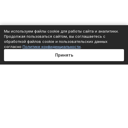
Мы используем файлы cookie для работы сайта и аналитики.
Продолжая пользоваться сайтом, вы соглашаетесь с
обработкой файлов cookie и пользовательских данных
согласно
Политике конфиденциальности
.
Принять
Главная
Каталог
Корзина
Избранные
Кабинет
Сравнение
Подписаться
на новости и акции
Подписаться
Интернет-магазин