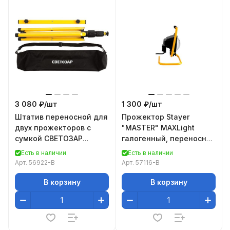
3 080 ₽/
шт
1 300 ₽/
шт
Штатив переносной для
Прожектор Stayer
двух прожекторов с
"MASTER" MAXLight
сумкой СВЕТОЗАР
галогенный, переносной
56922-B
с подставкой, черный,
Есть в наличии
Есть в наличии
500Вт 57116-B
Арт.
56922-B
Арт.
57116-B
В корзину
В корзину