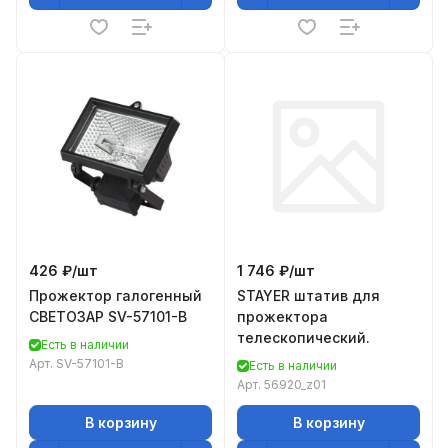
426 ₽/
шт
1 746 ₽/
шт
Прожектор галогенный
STAYER штатив для
СВЕТОЗАР SV-57101-B
прожектора
телескопический.
Есть в наличии
Арт.
SV-57101-B
Есть в наличии
Арт.
56920_z01
В корзину
В корзину