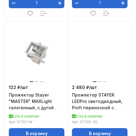
122 ₽/
шт
2 480 ₽/
шт
Прожектор Stayer
Прожектор STAYER
"MASTER" MAXLight
LEDPro светодиодный,
галогенный, с дугой
Profi переносной с
крепления под
подставкой, 30Вт 57135-
Есть в наличии
Есть в наличии
установку, белый, 150Вт
30
Арт.
57101-W
Арт.
57135-30
57101-W
В корзину
В корзину