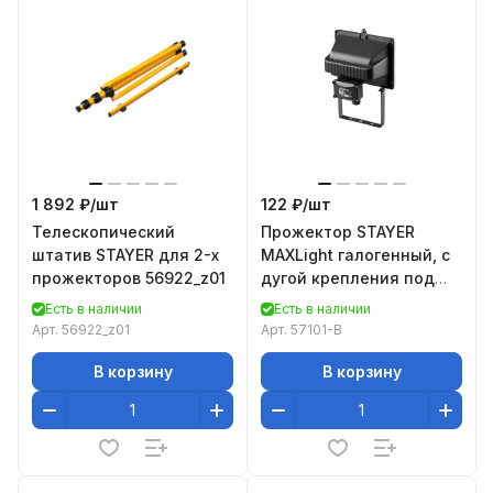
1 892 ₽/
шт
122 ₽/
шт
Телескопический
Прожектор STAYER
штатив STAYER для 2-х
MAXLight галогенный, с
прожекторов 56922_z01
дугой крепления под
установку, черный,
Есть в наличии
Есть в наличии
150Вт 57101-B
Арт.
56922_z01
Арт.
57101-B
В корзину
В корзину