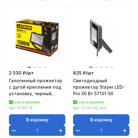
2 530 ₽/
шт
825 ₽/
шт
Галогенный прожектор
Светодиодный
с дугой крепления под
прожектор Stayer LED-
установку, черный,
Pro 50 Вт 57131-50
1500Вт STAYER MASTER
Есть в наличии
Есть в наличии
MAXLight 57107-B
Арт.
57107-B
Арт.
57131-50_z03
В корзину
В корзину