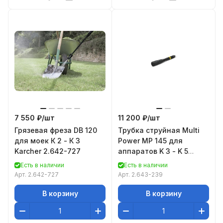
7 550 ₽/
шт
11 200 ₽/
шт
Грязевая фреза DB 120
Трубка струйная Multi
для моек К 2 - К 3
Power MP 145 для
Karcher 2.642-727
аппаратов K 3 - K 5
Karcher 2.643-239
Есть в наличии
Есть в наличии
Арт.
2.642-727
Арт.
2.643-239
В корзину
В корзину