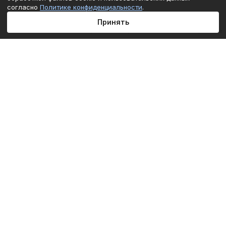
согласно
Политике конфиденциальности
.
Принять
Главная
Каталог
Корзина
Избранные
Кабинет
Сравнение
Подписаться
на новости и акции
Подписаться
Интернет-магазин
Компания
Информация
Помощь