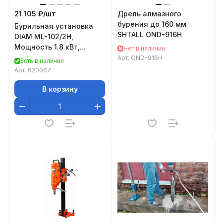
21 105 ₽/
шт
Дрель алмазного
бурения до 160 мм
Бурильная установка
SHTALL OND-916H
DIAM ML-102/2H,
Мощность 1.8 кВт,
Нет в наличии
диаметр сверления
Арт.
OND-916H
Есть в наличии
бетона составляет 10-
Арт.
620067
62 мм,
В корзину