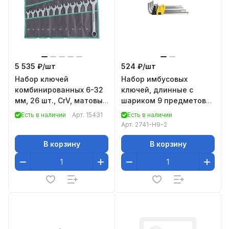
5 535 ₽/
шт
524 ₽/
шт
Набор ключей
Набор имбусовых
комбинированных 6-32
ключей, длинные с
мм, 26 шт., CrV, матовый
шариком 9 предметов
хром// Stels
STAYER MASTER 2741-
Есть в наличии
Арт.
15431
Есть в наличии
H9-2
Арт.
2741-H9-2
В корзину
В корзину