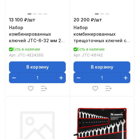
13 100 ₽/
шт
20 200 ₽/
шт
Набор
Набор
комбинированных
комбинированных
ключей JTC-6-32 мм 26
трещоточных ключей с
предметов 1/4-AE2426S
подвижной головкой
Есть в наличии
Есть в наличии
JTC-8-19 мм 14
Арт.
JTC-AE2426S
Арт.
JTC-K6142
предметов 1-K6142
В корзину
В корзину