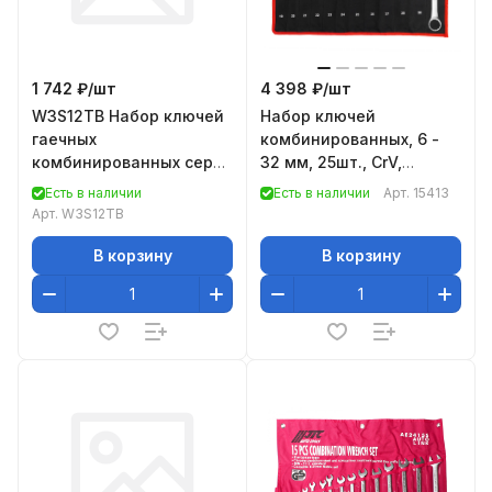
1 742 ₽/
шт
4 398 ₽/
шт
W3S12TB Набор ключей
Набор ключей
гаечных
комбинированных, 6 -
комбинированных серии
32 мм, 25шт., CrV,
ARC в сумке, 6-22 мм, 12
матовый хром// Matrix
Есть в наличии
Есть в наличии
Арт.
15413
предметов (52606)
Арт.
W3S12TB
В корзину
В корзину