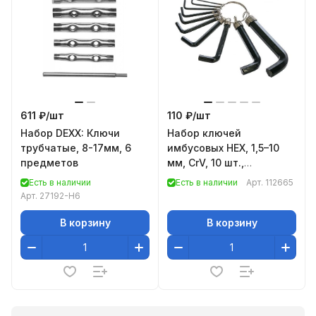
611 ₽/
шт
110 ₽/
шт
Набор DEXX: Ключи
Набор ключей
трубчатые, 8-17мм, 6
имбусовых HEX, 1,5–10
предметов
мм, CrV, 10 шт.,
оксидированные, на
Есть в наличии
Есть в наличии
Арт.
112665
кольце// Sparta
Арт.
27192-H6
В корзину
В корзину