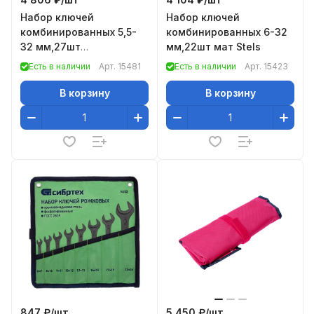
Набор ключей
Набор ключей
комбинированных 5,5-
комбинированных 6-32
32 мм,27шт
мм,22шт мат Stels
фосфатированые//
Есть в наличии
Арт.
15481
Есть в наличии
Арт.
15423
Сибртех
В корзину
В корзину
847 ₽/
шт
5 450 ₽/
шт