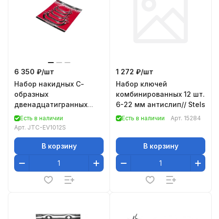
6 350 ₽/
шт
1 272 ₽/
шт
Набор накидных С-
Набор ключей
образных
комбинированных 12 шт.
двенадцатигранных
6-22 мм антислип// Stels
ключей 10-18мм 5шт
Есть в наличии
Есть в наличии
Арт.
15284
JTC-EV1012S
Арт.
JTC-EV1012S
В корзину
В корзину