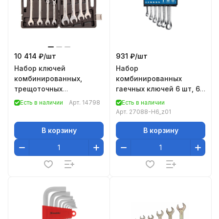
10 414 ₽/
шт
931 ₽/
шт
Набор ключей
Набор
комбинированных,
комбинированных
трещоточных
гаечных ключей 6 шт, 6 -
шарнирных 13шт.//
14 мм, ЗУБР
Есть в наличии
Арт.
14798
Есть в наличии
Matrix
Арт.
27088-H6_z01
В корзину
В корзину