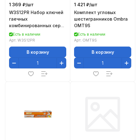
1 369 ₽/
шт
1 421 ₽/
шт
W3S12PR Набор ключей
Комплект угловых
гаечных
шестигранников Ombra
комбинированных серии
OMT9S
ARC на держателе, 6-22
Есть в наличии
Есть в наличии
мм, 12 предметов
Арт.
W3S12PR
Арт.
OMT9S
(52605)
В корзину
В корзину