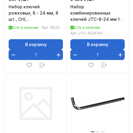
Набор ключей
Набор
рожковых, 6 - 24 мм, 8
комбинированных
шт., CrV,
ключей JTC-8-24 мм 14
фосфатированные, ГОСТ
шт 1-AE2414S
Есть в наличии
Арт.
15222
Есть в наличии
2839// Сибртех
Арт.
JTC-AE2414S
В корзину
В корзину