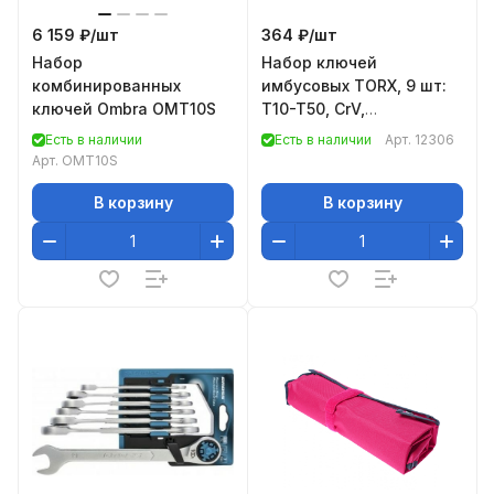
6 159 ₽/
шт
364 ₽/
шт
Набор
Набор ключей
комбинированных
имбусовых TORX, 9 шт:
ключей Ombra OMT10S
T10-T50, CrV,
удлиненные, сатин.//
Есть в наличии
Есть в наличии
Арт.
12306
Matrix
Арт.
OMT10S
В корзину
В корзину