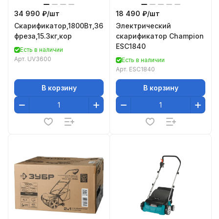
34 990 ₽/
шт
18 490 ₽/
шт
Скарификатор,1800Вт,36см,3700об\мин,4уров(-10+5мм)
Электрический
фреза,15.3кг,кор
скарификатор Champion
ESC1840
Есть в наличии
Арт.
UV3600
Есть в наличии
Арт.
ESC1840
В корзину
В корзину