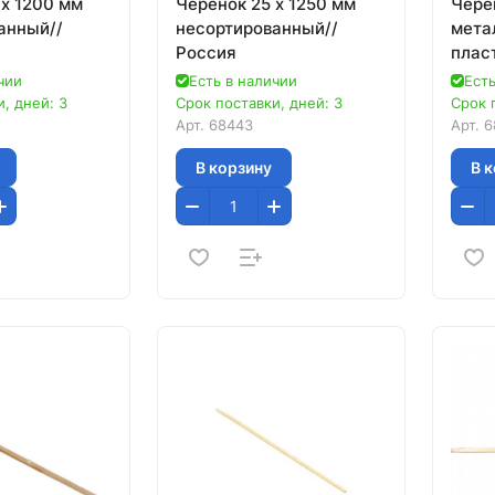
 х 1200 мм
Черенок 25 х 1250 мм
Чере
анный//
несортированный//
мета
Россия
плас
х 120
чии
Есть в наличии
Есть
, дней: 3
Срок поставки, дней: 3
Срок 
Арт.
68443
Арт.
6
В корзину
В 