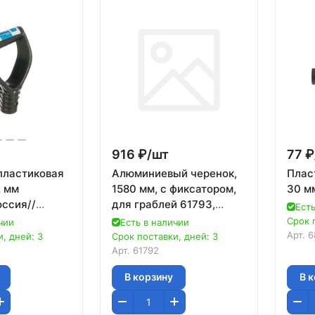
916 ₽/
шт
77 ₽
пластиковая
Алюминиевый черенок,
Плас
2 мм
1580 мм, с фиксатором,
30 м
оссия//
для граблей 61793,
Есть
61732, 61733, LUXE//
Срок 
чии
Есть в наличии
Palisad
Арт.
6
, дней: 3
Срок поставки, дней: 3
Арт.
61792
В корзину
В 