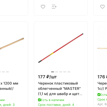
177 ₽/
шт
176 
 х 1200 мм
Черенок пластиковый
Чере
анный//
облегченный "MASTER"
1с// 
(1,1 м) для швабр и щеток
Есть
STAYER 39131-S
Срок 
чии
Есть в наличии
Арт.
6
, дней: 3
Срок поставки, дней: 4