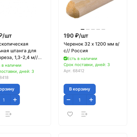
₽/
шт
190 ₽/
шт
скопическая
Черенок 32 х 1200 мм в/
ьная штанга для
с// Россия
реза, 1,3-2,4 м//
Есть в наличии
ad
Срок поставки, дней: 3
 в наличии
Арт.
68412
поставки, дней: 3
8418
корзину
В корзину