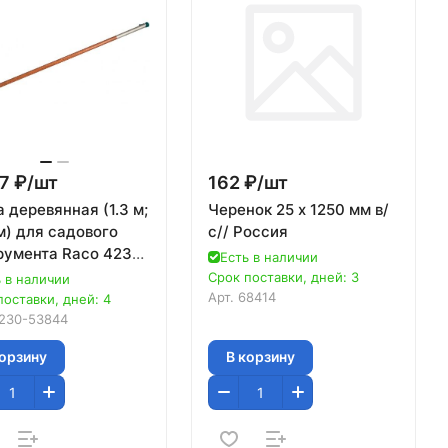
7 ₽/
шт
162 ₽/
шт
 деревянная (1.3 м;
Черенок 25 х 1250 мм в/
м) для садового
с// Россия
румента Raco 4230-
Есть в наличии
4 (коннекторная
Срок поставки, дней: 3
 в наличии
ема)
Арт.
68414
поставки, дней: 4
230-53844
корзину
В корзину