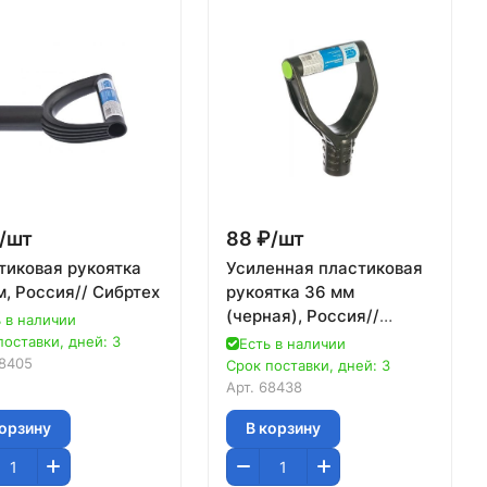
/
шт
88 ₽/
шт
тиковая рукоятка
Усиленная пластиковая
м, Россия// Сибртех
рукоятка 36 мм
(черная), Россия//
 в наличии
Сибртех
поставки, дней: 3
Есть в наличии
8405
Срок поставки, дней: 3
Арт.
68438
корзину
В корзину