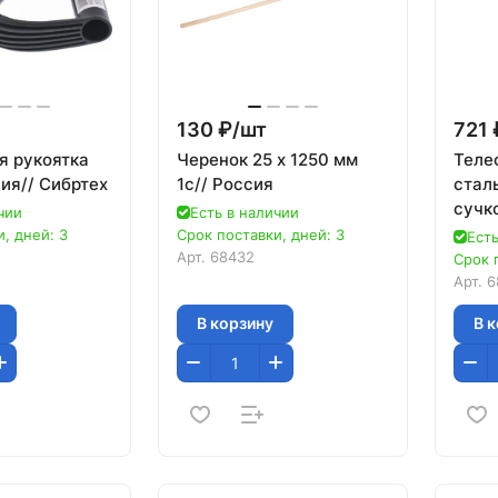
130 ₽/
шт
721 
я рукоятка
Черенок 25 х 1250 мм
Теле
ия// Сибртех
1с// Россия
стал
сучко
чии
Есть в наличии
Palis
, дней: 3
Срок поставки, дней: 3
Есть
Арт.
68432
Срок 
Арт.
6
В корзину
В 