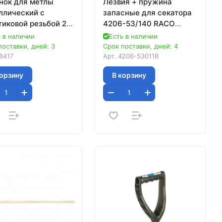
нок для метлы
Лезвия + пружина
ллический с
запасные для секатора
тиковой резьбой 21
4206-53/140 RACO
0 мм// Россия
4206-53011B
 в наличии
Есть в наличии
поставки, дней: 3
Срок поставки, дней: 4
8417
Арт.
4206-53011B
корзину
В корзину