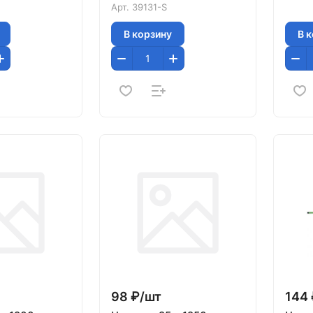
Арт.
39131-S
В корзину
В 
98 ₽/
шт
144 