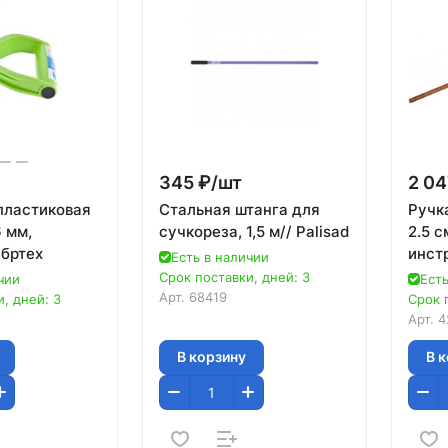
345 ₽/
шт
2 04
пластиковая
Стальная штанга для
Ручка
 мм,
сучкореза, 1,5 м// Palisad
2.5 с
ибртех
инст
Есть в наличии
5384
Срок поставки, дней: 3
чии
Есть
сист
Арт.
68419
, дней: 3
Срок 
Арт.
4
В корзину
В 