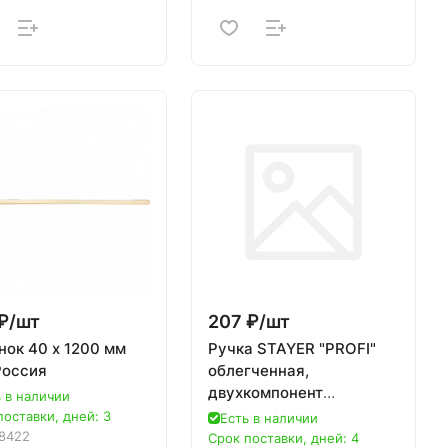
₽/
шт
207 ₽/
шт
нок 40 х 1200 мм
Ручка STAYER "PROFI"
Россия
облегченная,
двухкомпонент
 в наличии
покрытие, с резьбой для
поставки, дней: 3
Есть в наличии
щеток, 1,3м
8422
Срок поставки, дней: 4