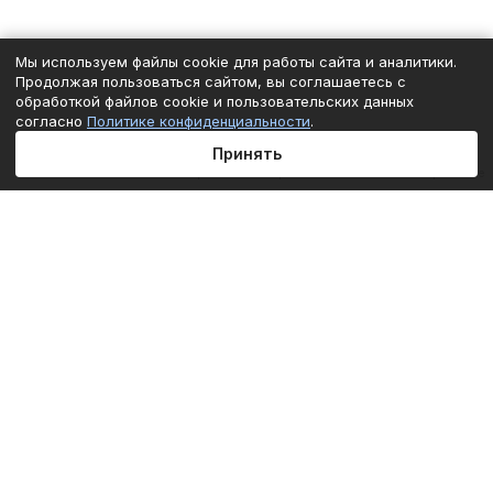
Мы используем файлы cookie для работы сайта и аналитики.
Продолжая пользоваться сайтом, вы соглашаетесь с
обработкой файлов cookie и пользовательских данных
согласно
Политике конфиденциальности
.
Принять
Главная
Каталог
Корзина
Избранные
Кабинет
Сравнение
Подписаться
на новости и акции
Подписаться
Интернет-магазин
Компания