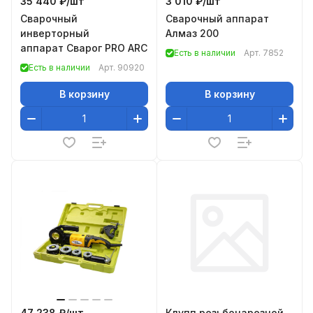
35 440 ₽/
шт
3 010 ₽/
шт
Сварочный
Сварочный аппарат
инверторный
Алмаз 200
аппарат Сварог PRO ARC 200 (Z209S) 90920
Есть в наличии
Арт.
7852
Есть в наличии
Арт.
90920
В корзину
В корзину
47 238 ₽/
шт
Клупп резьбонарезной