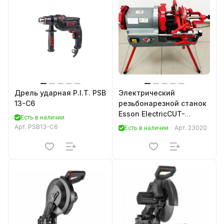
Дрель ударная P.I.T. PSB
Электрический
13-C6
резьбонарезной станок
Esson ElectricCUT-
Есть в наличии
100HW1
Арт.
PSB13-C6
Есть в наличии
Арт.
23020