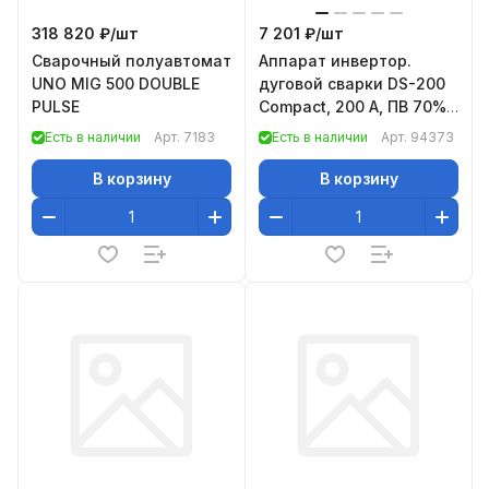
318 820 ₽/
шт
7 201 ₽/
шт
Сварочный полуавтомат
Аппарат инвертор.
UNO MIG 500 DOUBLE
дуговой сварки DS-200
PULSE
Compact, 200 А, ПВ 70%,
диам.эл. 1,6-5 мм//
Есть в наличии
Арт.
7183
Есть в наличии
Арт.
94373
Denzel
В корзину
В корзину