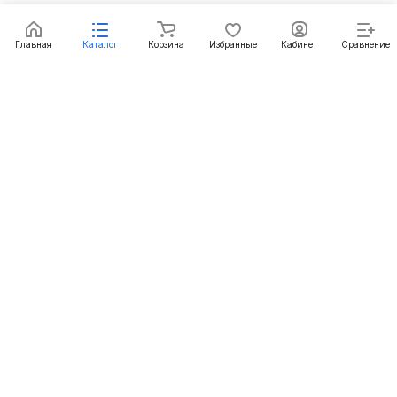
Главная
Каталог
Корзина
Избранные
Кабинет
Сравнение
Подписаться
на новости и акции
Подписаться
Интернет-магазин
Компания
Информация
Помощь