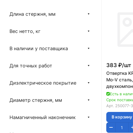
Длина стержня, мм
Вес нетто, кг
В наличии у поставщика
383 ₽/
шт
Для точных работ
Отвертка K
Mo-V сталь,
Диэлектрическое покрытие
двухкомпон
противоско
Есть в нали
рукоятка, T
Диаметр стержня, мм
Срок поставки
№30x100м
Арт.
250077-3
Намагниченный наконечник
В корзину