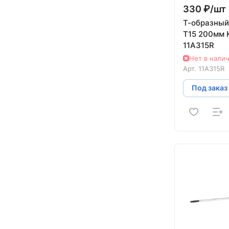
330 ₽/
шт
Т-образный
T15 200мм 
11A315R
Нет в нали
Арт.
11A315R
Под заказ