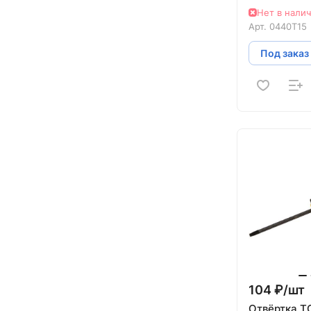
Нет в нали
Арт.
0440T15
Под заказ
104 ₽/
шт
Отвёртка T