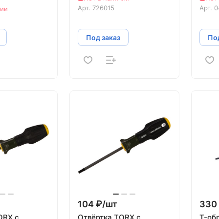
Арт.
726015
Арт.
0
чии
Под заказ
Под
104 ₽/
шт
330 
ORX с
Отвёртка TORX с
Т-об