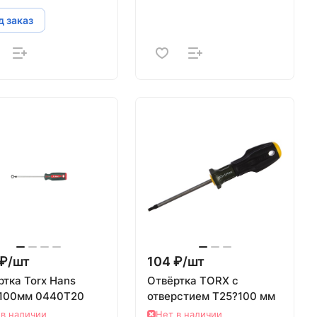
 заказ
₽/
шт
104 ₽/
шт
ртка Torx Hans
Отвёртка TORX с
100мм 0440T20
отверстием T25?100 мм
 в наличии
Нет в наличии