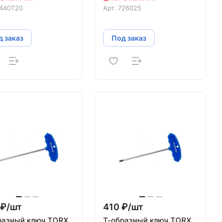
440T20
Арт.
726025
 заказ
Под заказ
₽/
шт
410 ₽/
шт
разный ключ TORX
Т-образный ключ TORX