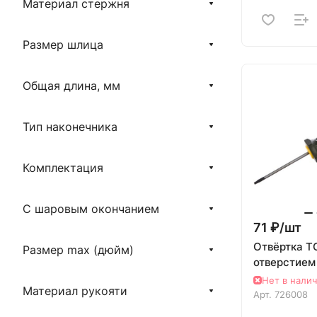
Материал стержня
Размер шлица
Общая длина, мм
Тип наконечника
Комплектация
С шаровым окончанием
71 ₽/
шт
Отвёртка T
Размер max (дюйм)
отверстием
Нет в нали
Материал рукояти
Арт.
726008