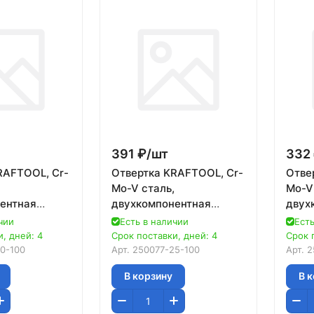
391 ₽/
шт
332 
RAFTOOL, Cr-
Отвертка KRAFTOOL, Cr-
Отве
Mo-V сталь,
Mo-V
ентная
двухкомпонентная
двух
льзящая
противоскользящая
прот
чии
Есть в наличии
Есть
ORX Hole,
рукоятка, TORX Hole,
рукоя
, дней: 4
Срок поставки, дней: 4
Срок 
м
№25x100мм
№20
0-100
Арт.
250077-25-100
Арт.
2
В корзину
В 