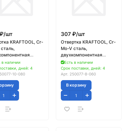
₽/
шт
307 ₽/
шт
ртка KRAFTOOL, Cr-
Отвертка KRAFTOOL, Cr-
 сталь,
Mo-V сталь,
компонентная
двухкомпонентная
ивоскользящая
противоскользящая
 в наличии
Есть в наличии
тка, TORX Hole,
рукоятка, TORX Hole,
поставки, дней: 4
Срок поставки, дней: 4
x80мм
№8x60мм
50077-10-080
Арт.
250077-8-060
корзину
В корзину