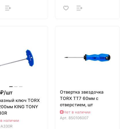
Отвертка звездочка
₽/
шт
TORX TT7 60мм с
разный ключ TORX
отверстием, шт
200мм KING TONY
Нет в наличии
30R
Арт.
850106007
 в наличии
1A330R