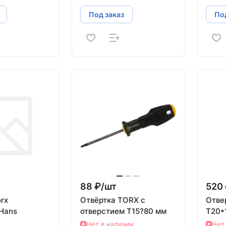
Под заказ
Под
88 ₽/
шт
520 
rx
Отвёртка TORX с
Отве
Hans
отверстием T15?80 мм
T20*
Нет в наличии
Нет