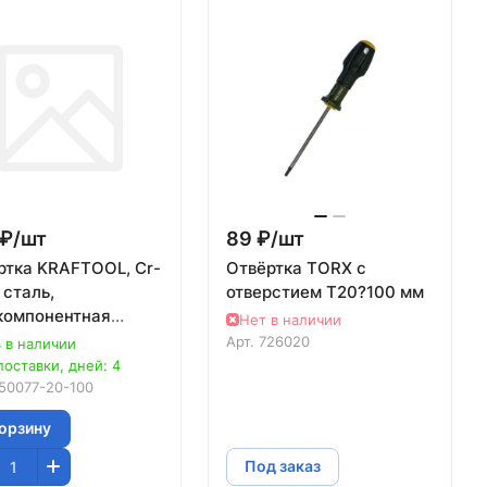
₽/
шт
89 ₽/
шт
ртка KRAFTOOL, Cr-
Отвёртка TORX с
 сталь,
отверстием T20?100 мм
компонентная
Нет в наличии
ивоскользящая
Арт.
726020
 в наличии
тка, TORX Hole,
поставки, дней: 4
x100мм
50077-20-100
корзину
Под заказ