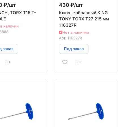
0 ₽/
шт
430 ₽/
шт
CH, TORX T15 T-
Ключ L-образный KING
DLE
TONY TORX Т27 215 мм
116327R
 в наличии
8888
Нет в наличии
Арт.
116327R
 заказ
Под заказ