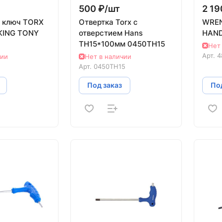
500 ₽/
шт
2 19
 ключ TORX
Отвертка Torx с
WREN
KING TONY
отверстием Hans
HAN
TH15*100мм 0450TH15
Нет
Арт.
4
чии
Нет в наличии
Арт.
0450TH15
Под заказ
Под