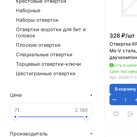
Крестовые отвертки
Наборные
Наборы отверток
Отвертки-воротки для бит и
328 ₽/
шт
головок
Отвертка K
Плоские отвертки
Mo-V сталь,
Специальные отвертки
двухкомпон
Торцевые отвертки-ключи
противоско
Есть в нали
рукоятка, T
Срок поставки
Шестигранные отвертки
№15x80мм
Арт.
250077-1
В корзину
Цена
Производитель