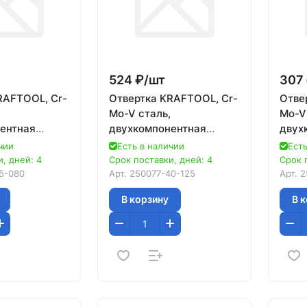
524 ₽/
шт
307 
RAFTOOL, Cr-
Отвертка KRAFTOOL, Cr-
Отве
Mo-V сталь,
Mo-V
ентная
двухкомпонентная
двух
льзящая
противоскользящая
прот
чии
Есть в наличии
Есть
ORX Hole,
рукоятка, TORX Hole,
рукоя
, дней: 4
Срок поставки, дней: 4
Срок 
№40x125мм
№10
5-080
Арт.
250077-40-125
Арт.
2
В корзину
В 