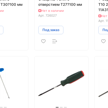
 T30?100 мм
отверстием T27?100 мм
T10 
11A3
чии
Нет в наличии
Арт.
726027
Нет
Арт.
1
Под заказ
Под