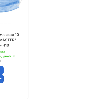
ическая 10
 MASTER"
5-H10
чии
, дней: 4
0