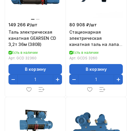
149 266 ₽/
шт
80 908 ₽/
шт
Таль электрическая
Стационарная
канатная GEARSEN CD
электрическая
3,2т 36м (380В)
канатная таль на лапах
GEARSEN CDS 3260
Есть в наличии
Есть в наличии
Арт.
GCD 32360
Арт.
GCDS 3260
В корзину
В корзину