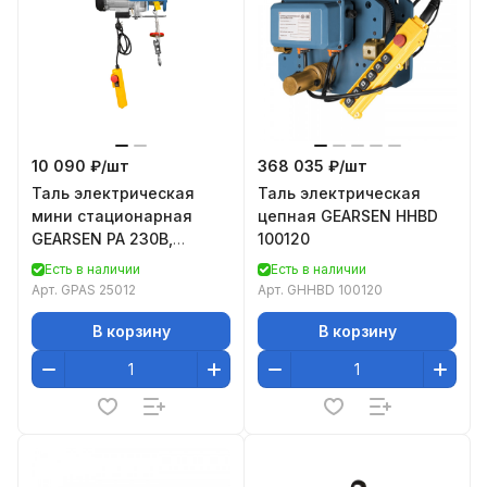
10 090 ₽/
шт
368 035 ₽/
шт
Таль электрическая
Таль электрическая
мини стационарная
цепная GEARSEN HHBD
GEARSEN PA 230В,
100120
250/500кг, 12/6м
Есть в наличии
Есть в наличии
Арт.
GPAS 25012
Арт.
GHHBD 100120
В корзину
В корзину