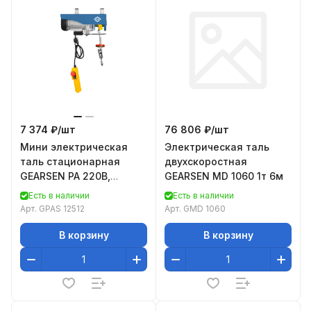
7 374 ₽/
шт
76 806 ₽/
шт
Мини электрическая
Электрическая таль
таль стационарная
двухскоростная
GEARSEN PA 220В,
GEARSEN MD 1060 1т 6м
125/250кг, 12/6м
Есть в наличии
Есть в наличии
Арт.
GPAS 12512
Арт.
GMD 1060
В корзину
В корзину