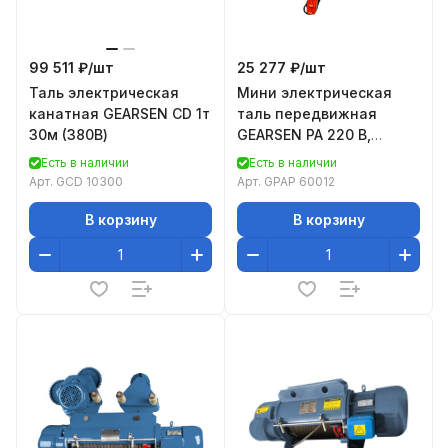
99 511 ₽/
шт
25 277 ₽/
шт
Таль электрическая
Мини электрическая
канатная GEARSEN CD 1т
таль передвижная
30м (380В)
GEARSEN PA 220 В,
600/1200 кг, 12/6 м
Есть в наличии
Есть в наличии
Арт.
GCD 10300
Арт.
GPAP 60012
В корзину
В корзину