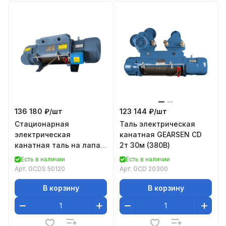
136 180 ₽/
шт
123 144 ₽/
шт
Стационарная
Таль электрическая
электрическая
канатная GEARSEN CD
канатная таль на лапах
2т 30м (380В)
GEARSEN CDS 50120
Есть в наличии
Есть в наличии
Арт.
GCDS 50120
Арт.
GCD 20300
В корзину
В корзину