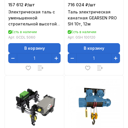
157 612 ₽/
шт
716 024 ₽/
шт
Электрическая таль с
Таль электрическая
уменьшенной
канатная GEARSEN PRO
строительной высотой
SH 10т, 12м
GEARSEN CDL 5060
Есть в наличии
Есть в наличии
Арт.
GCDL 5060
Арт.
GSH 100120
В корзину
В корзину