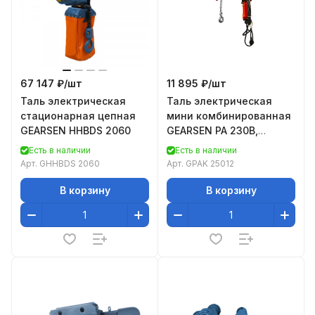
67 147 ₽/
шт
11 895 ₽/
шт
Таль электрическая
Таль электрическая
стационарная цепная
мини комбинированная
GEARSEN HHBDS 2060
GEARSEN PA 230В,
250/500кг, 12/6м
Есть в наличии
Есть в наличии
Арт.
GHHBDS 2060
Арт.
GPAK 25012
В корзину
В корзину