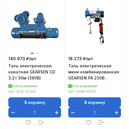
140 973 ₽/
шт
18 273 ₽/
шт
Таль электрическая
Таль электрическая
канатная GEARSEN CD
мини комбинированная
3,2т 30м (380В)
GEARSEN PA 230В
500/1000кг, 12/6м
Есть в наличии
Есть в наличии
Арт.
GCD 32300
Арт.
GPAK 50012
В корзину
В корзину