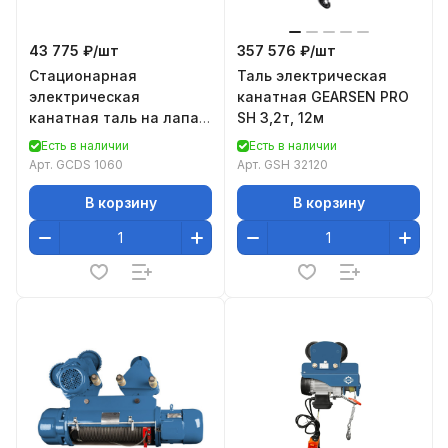
43 775 ₽/
шт
357 576 ₽/
шт
Стационарная
Таль электрическая
электрическая
канатная GEARSEN PRO
канатная таль на лапах
SH 3,2т, 12м
GEARSEN CDS 1060
Есть в наличии
Есть в наличии
Арт.
GCDS 1060
Арт.
GSH 32120
В корзину
В корзину