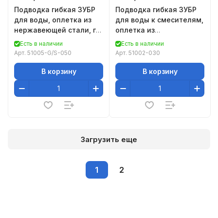
Подводка гибкая ЗУБР
Подводка гибкая ЗУБР
для воды, оплетка из
для воды к смесителям,
нержавеющей стали, г/
оплетка из
ш 1/2" - 0,5м
нержавеющей стали,
Есть в наличии
Есть в наличии
укороченная, г/ш 1/2" -
Арт.
51005-G/S-050
Арт.
51002-030
0,
В корзину
В корзину
Загрузить еще
1
2