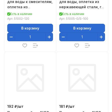
для воды к смесителям,
для воды, оплетка из
оплетка из
нержавеющей стали, г/
нержавеющей стали,
ш 1/2" - 1м
Есть в наличии
Есть в наличии
укороченная, г/ш 1/2" - 1,
Арт.
51002-120
Арт.
51005-G/S-100
В корзину
В корзину
192 ₽/
шт
181 ₽/
шт