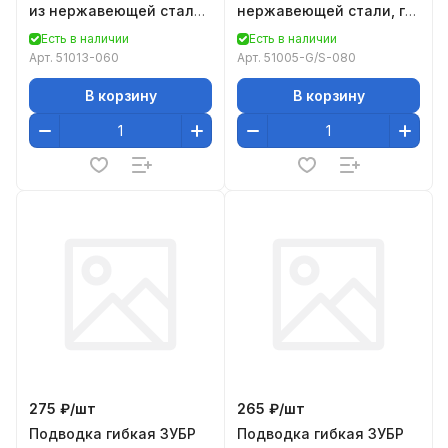
из нержавеющей стали,
нержавеющей стали, г/
для смесителя,
ш 1/2" - 0,8м
Есть в наличии
Есть в наличии
удлиненная, г/ш (гайка-
Арт.
51013-060
Арт.
51005-G/S-080
штуце
В корзину
В корзину
275 ₽/
шт
265 ₽/
шт
Подводка гибкая ЗУБР
Подводка гибкая ЗУБР