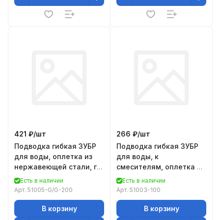
421 ₽/
шт
266 ₽/
шт
Подводка гибкая ЗУБР
Подводка гибкая ЗУБР
для воды, оплетка из
для воды, к
нержавеющей стали, г/г
смесителям, оплетка из
1/2" - 2м
нержавеющей стали,
Есть в наличии
Есть в наличии
удлиненная, г/ш 1м
Арт.
51005-G/G-200
Арт.
51003-100
В корзину
В корзину