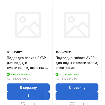
183 ₽/
шт
192 ₽/
шт
Подводка гибкая ЗУБР
Подводка гибкая ЗУБР
для воды, к
для воды к смесителям,
смесителям, оплетка из
оплетка из
нержавеющей стали,
нержавеющей стали,
Есть в наличии
Есть в наличии
удлиненная, г/ш 0,5м
укороченная, г/ш 1/2" -
Арт.
51003-050
Арт.
51002-060
0,
В корзину
В корзину