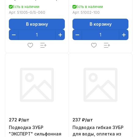
ш 1/2" - 0,6м
нержавеющей стали,
Есть в наличии
Есть в наличии
укороченная, г/ш 1/2" -
Арт.
51005-G/S-060
Арт.
51002-100
1м
В корзину
В корзину
272 ₽/
шт
237 ₽/
шт
Подводка ЗУБР
Подводка гибкая ЗУБР
"ЭКСПЕРТ" сильфонная
для воды, оплетка из