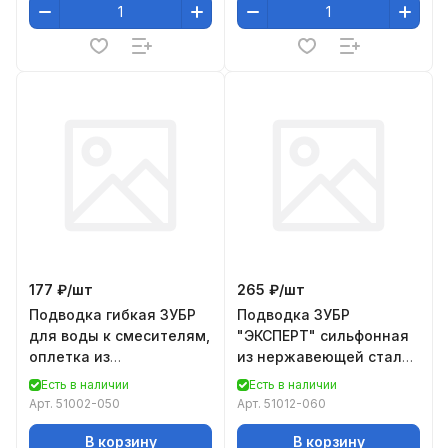
177 ₽/
шт
265 ₽/
шт
Подводка гибкая ЗУБР
Подводка ЗУБР
для воды к смесителям,
"ЭКСПЕРТ" сильфонная
оплетка из
из нержавеющей стали,
нержавеющей стали,
для смесителя,
Есть в наличии
Есть в наличии
укороченная, г/ш 1/2" -
укороченная, г/ш
Арт.
51002-050
Арт.
51012-060
0,
(гайка-штуц
В корзину
В корзину