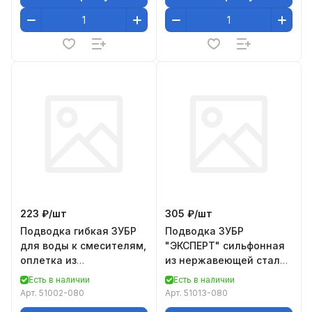
223 ₽/
шт
305 ₽/
шт
Подводка гибкая ЗУБР
Подводка ЗУБР
для воды к смесителям,
"ЭКСПЕРТ" сильфонная
оплетка из
из нержавеющей стали,
нержавеющей стали,
для смесителя,
Есть в наличии
Есть в наличии
укороченная, г/ш 1/2" -
удлиненная, г/ш (гайка-
Арт.
51002-080
Арт.
51013-080
0,
штуце