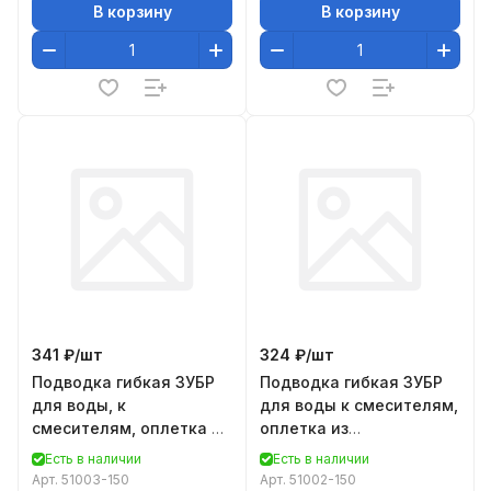
В корзину
В корзину
341 ₽/
шт
324 ₽/
шт
Подводка гибкая ЗУБР
Подводка гибкая ЗУБР
для воды, к
для воды к смесителям,
смесителям, оплетка из
оплетка из
нержавеющей стали,
нержавеющей стали,
Есть в наличии
Есть в наличии
удлиненная, г/ш 1,5м
укороченная, г/ш 1/2" - 1,
Арт.
51003-150
Арт.
51002-150