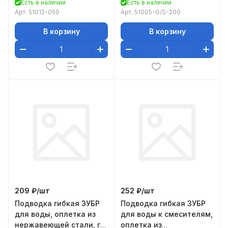
Есть в наличии
Есть в наличии
укороченная, г/ш
Арт.
51012-050
Арт.
51005-G/S-200
(гайка-штуц
В корзину
В корзину
209 ₽/
шт
252 ₽/
шт
Подводка гибкая ЗУБР
Подводка гибкая ЗУБР
для воды, оплетка из
для воды к смесителям,
нержавеющей стали, г/
оплетка из