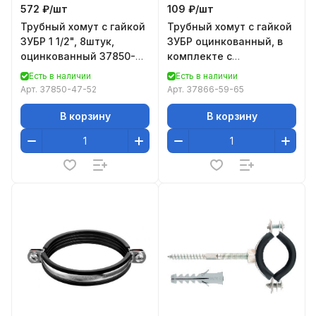
572 ₽/
шт
109 ₽/
шт
Трубный хомут с гайкой
Трубный хомут с гайкой
ЗУБР 1 1/2", 8штук,
ЗУБР оцинкованный, в
оцинкованный 37850-
комплекте с
47-52
сантехнической
Есть в наличии
Есть в наличии
шпилькой и дюбелем
Арт.
37850-47-52
Арт.
37866-59-65
37866-59-6
В корзину
В корзину