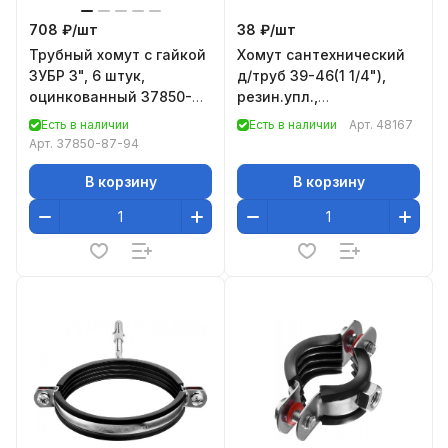
708 ₽/
шт
38 ₽/
шт
Трубный хомут с гайкой
Хомут сантехнический
ЗУБР 3", 6 штук,
д/труб 39-46(1 1/4"),
оцинкованный 37850-
резин.упл.,
87-94
шпилька+дюбель, 1 шт.,
Есть в наличии
Есть в наличии
Арт.
48167
Россия// Сибртех
Арт.
37850-87-94
В корзину
В корзину