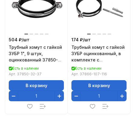
504 ₽/
шт
174 ₽/
шт
Трубный хомут с гайкой
Трубный хомут с гайкой
ЗУБР 1", 9 штук,
ЗУБР оцинкованный, в
оцинкованный 37850-
комплекте с
32-37
сантехнической
Есть в наличии
Есть в наличии
шпилькой и дюбелем
Арт.
37850-32-37
Арт.
37866-107-116
37866-107-
В корзину
В корзину