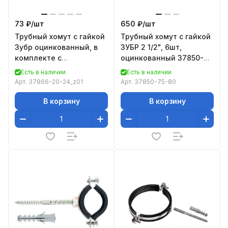
73 ₽/
шт
650 ₽/
шт
Трубный хомут с гайкой
Трубный хомут с гайкой
Зубр оцинкованный, в
ЗУБР 2 1/2", 6шт,
комплекте с
оцинкованный 37850-
сантехнической
75-80
Есть в наличии
Есть в наличии
шпилькой и дюбелем,
Арт.
37866-20-24_z01
Арт.
37850-75-80
1/2" 3786
В корзину
В корзину