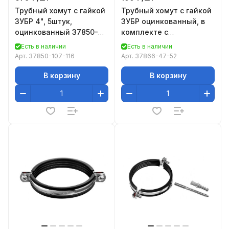
Трубный хомут с гайкой
Трубный хомут с гайкой
ЗУБР 4", 5штук,
ЗУБР оцинкованный, в
оцинкованный 37850-
комплекте с
107-116
сантехнической
Есть в наличии
Есть в наличии
шпилькой 37866-47-52
Арт.
37850-107-116
Арт.
37866-47-52
В корзину
В корзину