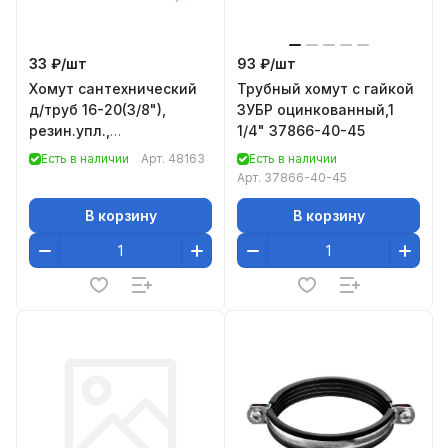
33 ₽/
шт
93 ₽/
шт
Хомут сантехнический
Трубный хомут с гайкой
д/труб 16-20(3/8"),
ЗУБР оцинкованный,1
резин.упл.,
1/4" 37866-40-45
шпилька+дюбель, 1 шт.,
Есть в наличии
Арт.
48163
Есть в наличии
Россия// Сибртех
Арт.
37866-40-45
В корзину
В корзину