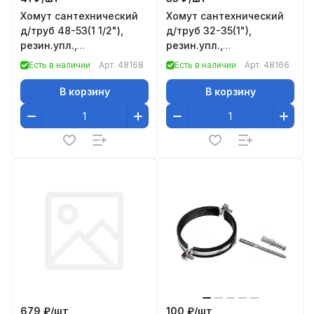
Хомут сантехнический
Хомут сантехнический
д/труб 48-53(1 1/2"),
д/труб 32-35(1"),
резин.упл.,
резин.упл.,
шпилька+дюбель, 1 шт.,
шпилька+дюбель, 1 шт.,
Есть в наличии
Арт.
48168
Есть в наличии
Арт.
48166
Россия// Сибртех
Россия// Сибртех
В корзину
В корзину
679 ₽/
шт
100 ₽/
шт