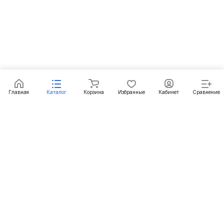
Главная
Каталог
Корзина
Избранные
Кабинет
Сравнение
Подписаться
на новости и акции
Подписаться
Интернет-магазин
Компания