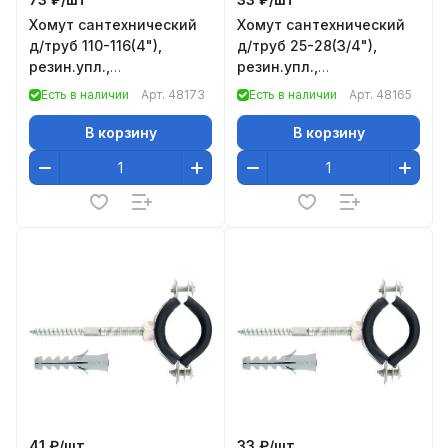
Хомут сантехнический
Хомут сантехнический
д/труб 110-116(4"),
д/труб 25-28(3/4"),
резин.упл.,
резин.упл.,
шпилька+дюбель, 1 шт.,
шпилька+дюбель, 1 шт.,
Есть в наличии
Арт.
48173
Есть в наличии
Арт.
48165
Россия// Сибртех
Россия// Сибртех
В корзину
В корзину
41 ₽/
шт
33 ₽/
шт