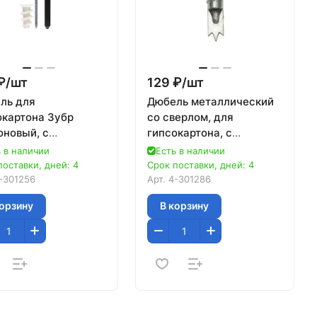
₽/
шт
129 ₽/
шт
ль для
Дюбель металлический
окартона Зубр
со сверлом, для
оновый, с
гипсокартона, с
кованным
оцинкованным
 в наличии
Есть в наличии
резом и
саморезом, 33 мм, 3 шт,
поставки, дней: 4
Срок поставки, дней: 4
новочн.
ЗУБР
-301256
Арт.
4-301286
рументом, ТФ 6,
корзину
В корзину