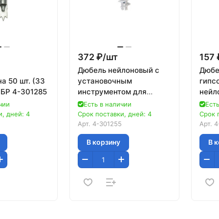
372 ₽/
шт
157 
Дюбель нейлоновый с
Дюбе
а 50 шт. (33
установочным
гипс
УБР 4-301285
инструментом для
нейл
гипсокартона 100 шт. (23
оцин
чии
Есть в наличии
Есть
мм; ТФ5) ЗУБР 4-301255
само
, дней: 4
Срок поставки, дней: 4
Срок 
уста
Арт.
4-301255
Арт.
4
инст
В корзину
В 