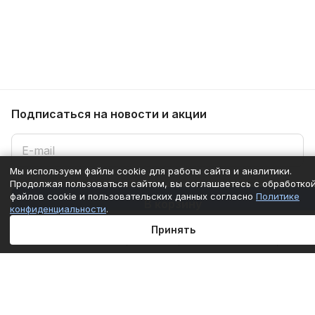
Подписаться
на новости и акции
Мы используем файлы cookie для работы сайта и аналитики.
Продолжая пользоваться сайтом, вы соглашаетесь с обработко
Подписаться
файлов cookie и пользовательских данных согласно
Политике
В корзину
конфиденциальности
.
Принять
Интернет-магазин
Главная
Каталог
Корзина
Избранные
Кабинет
Сравнение
Компания
Информация
Помощь