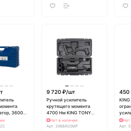
т
9 720 ₽/
шт
450 
литель
Ручной усилитель
KING
момента
крутящего момента
огра
атор, 3600
4700 Нм KING TONY
усил
ТАК 100-
3488A03MP
моме
чии
Нет в наличии
Нет
62C
Арт.
3488A03MP
Арт.
3