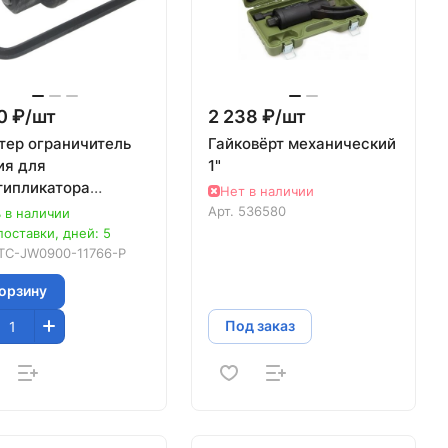
0 ₽/
шт
2 238 ₽/
шт
тер ограничитель
Гайковёрт механический
ия для
1"
типликатора
Нет в наличии
00-11766 JTC-
Арт.
536580
 в наличии
00-11766-P
поставки, дней: 5
TC-JW0900-11766-P
корзину
Под заказ