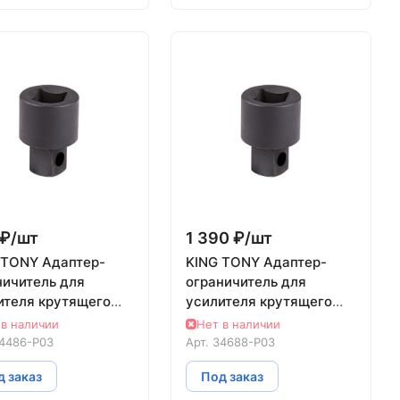
₽/
шт
1 390 ₽/
шт
 TONY Адаптер-
KING TONY Адаптер-
ничитель для
ограничитель для
ителя крутящего
усилителя крутящего
нта 34486
момента 34688
 в наличии
Нет в наличии
4486-P03
Арт.
34688-P03
 заказ
Под заказ