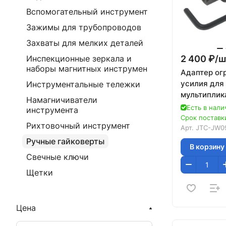
Вспомогательный инструмент
Зажимы для трубопроводов
Захваты для мелких деталей
2 400 ₽/
ш
Инспекционные зеркала и
наборы магнитных инструмен
Адаптер ог
усилия для
Инструментальные тележки
мультиплик
Намагничиватели
JW0900-117
Есть в нали
инструмента
JW0900-11
Срок поставки
Рихтовочный инструмент
Арт.
JTC-JW09
Ручные гайковерты
В корзину
Свечные ключи
Щетки
Цена