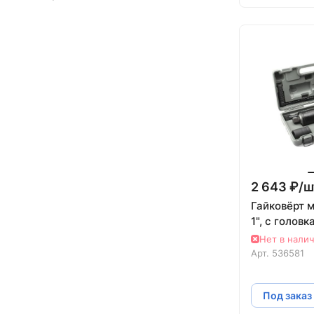
2 643 ₽/
ш
Гайковёрт 
1", с голов
Нет в нали
Арт.
536581
Под заказ