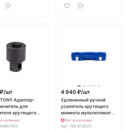
₽/
шт
4 940 ₽/
шт
 TONY Адаптер-
Удлиненный ручной
ничитель для
усилитель крутящего
ителя крутящего
момента мультипликатор
нта 34488
МАСТАК 3600 Нм 1" 100-
 в наличии
Нет в наличии
61362C
4488-P03
Арт.
100-61362C