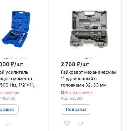
000 ₽/
шт
2 768 ₽/
шт
ой усилитель
Гайковерт механический
ящего момента
1" удлиненный с
500 Нм, 1/2">1",
головками 32, 33 мм
типликатор KING
 в наличии
Нет в наличии
 34488-26
4488-26
Арт.
536591
 заказ
Под заказ