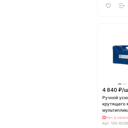
4 840 ₽/
ш
Ручной уси
крутящего 
мультиплик
Нм, 1" МАС
Нет в нали
60362C
Арт.
100-603