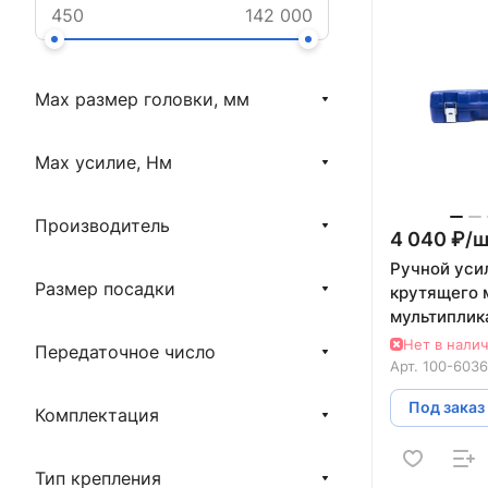
Max размер головки, мм
Max усилие, Нм
Производитель
4 040 ₽/
ш
Ручной уси
Размер посадки
крутящего 
мультиплик
3600 Нм 1" 
Нет в нали
Передаточное число
100-60360
Арт.
100-603
Под заказ
Комплектация
Тип крепления