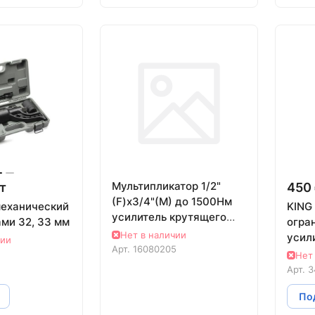
Мультипликатор 1/2"
т
450 
(F)x3/4"(M) до 1500Нм
механический
KING
усилитель крутящего
ками 32, 33 мм
огра
момента (1:10), шт
Нет в наличии
усил
чии
Арт.
16080205
моме
Нет
Арт.
3
Под