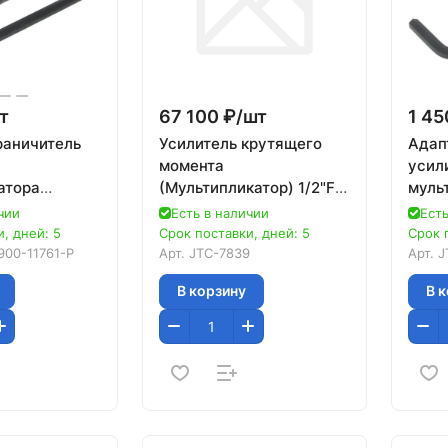
т
67 100 ₽/
шт
1 45
раничитель
Усилитель крутящего
Адап
момента
усил
атора
(Мультипликатор) 1/2"F x
муль
61 JTC-
3/4"M до 1500Nm JTC
JW09
чии
Есть в наличии
Есть
761-P
JW09
, дней: 5
Срок поставки, дней: 5
Срок 
00-11761-P
Арт.
JTC-7839
Арт.
J
В корзину
В 