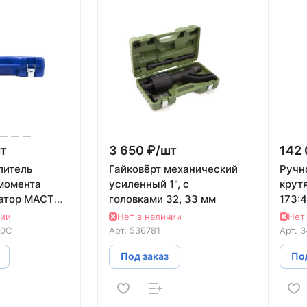
т
3 650 ₽/
шт
142 
литель
Гайковёрт механический
Ручн
момента
усиленный 1", с
крут
атор МАСТАК
головками 32, 33 мм
173:4
без головок
муль
чии
Нет в наличии
Нет
C
TONY
60C
Арт.
536781
Арт.
3
Под заказ
Под