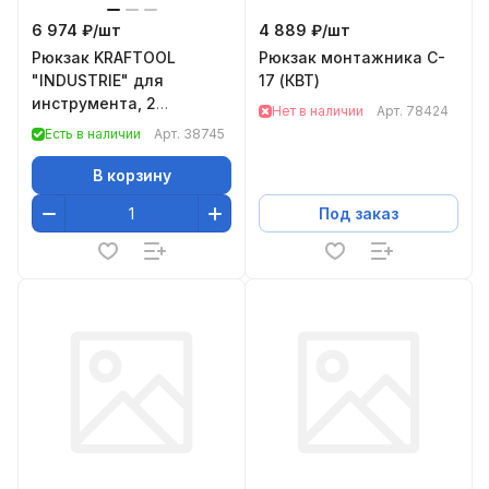
6 974 ₽/
шт
4 889 ₽/
шт
Рюкзак KRAFTOOL
Рюкзак монтажника C-
"INDUSTRIE" для
17 (КВТ)
инструмента, 2
Нет в наличии
Арт.
78424
внутренних отделения,
Есть в наличии
Арт.
38745
49 карманов размер
430х360х230м
В корзину
Под заказ