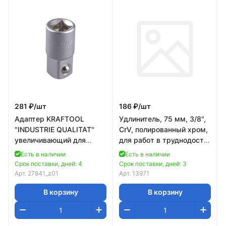
281 ₽/
шт
186 ₽/
шт
Адаптер KRAFTOOL
Удлинитель, 75 мм, 3/8",
"INDUSTRIE QUALITAT"
CrV, полированный хром,
увеличивающий для
для работ в труднодост.
торцовых головок, 3/8"F
местах// Matrix
Есть в наличии
Есть в наличии
x 1/2"M
Срок поставки, дней: 4
Срок поставки, дней: 3
Арт.
27841_z01
Арт.
13971
В корзину
В корзину