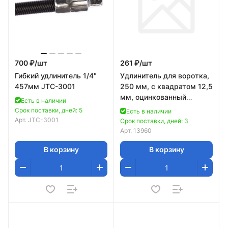
700 ₽/
шт
261 ₽/
шт
Гибкий удлинитель 1/4"
Удлинитель для воротка,
457мм JTC-3001
250 мм, с квадратом 12,5
мм, оцинкованный
Есть в наличии
(НИЗ)// Россия
Срок поставки, дней: 5
Есть в наличии
Арт.
JTC-3001
Срок поставки, дней: 3
Арт.
13960
В корзину
В корзину