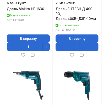
6 590 ₽/
шт
2 687 ₽/
шт
Дрель Makita HP 1630
Дрель ELITECH Д 400
РЭ,
Есть в наличии
Дрель,400Вт,БЗП-10мм,0-
Арт.
HP1630
3000об\м,1.2кг,кор,мет.клип
Есть в наличии
Арт.
Д 400РЭ
В корзину
В корзину