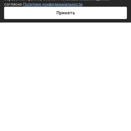
согласно
Политике конфиденциальности
.
Принять
Главная
Каталог
Корзина
Избранные
Кабинет
Сравнение
Подписаться
на новости и акции
Подписаться
Интернет-магазин
Компания
Информация
Помощь