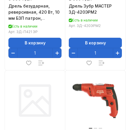
Дрель безударная,
Дрель Зубр МАСТЕР
реверсивная, 420 Вт, 10
ЗД-420ЭРМ2
мм БЗП патрон,
Есть в наличии
электронная
Арт.
ЗД-420ЭРМ2
Есть в наличии
регулировка скорости,
Арт.
ЗД-П421 ЭР
0-3000 об
В корзину
В корзину