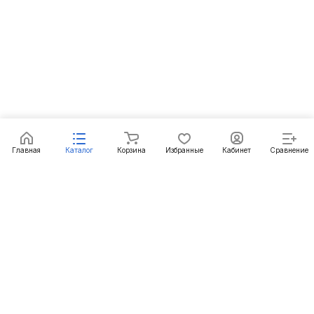
Главная
Каталог
Корзина
Избранные
Кабинет
Сравнение
Подписаться
на новости и акции
Подписаться
Интернет-магазин