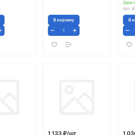
Срок 
Арт.
8
В корзину
В 
1 133 ₽/
шт
1 03