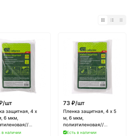
₽/
шт
73 ₽/
шт
а защитная, 4 х
Пленка защитная, 4 х 5
м, 6 мкм,
м, 6 мкм,
этиленовая//
полиэтиленовая//
тех
Сибртех
 в наличии
Есть в наличии