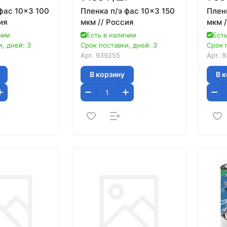
фас 10x3 100
Пленка п/э фас 10x3 150
Пленк
ия
мкм // Россия
мкм /
чии
Есть в наличии
Есть
, дней: 3
Срок поставки, дней: 3
Срок 
Арт.
939255
Арт.
9
В корзину
В 