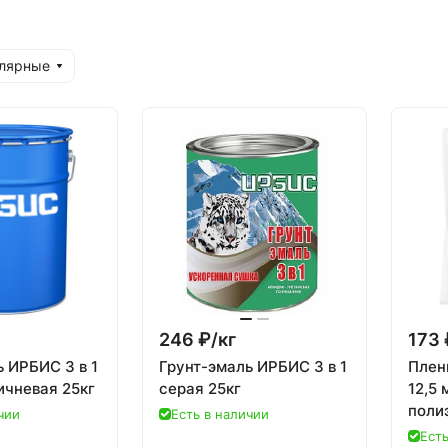
улярные
246 ₽/
кг
173 
 ИРБИС 3 в 1
Грунт-эмаль ИРБИС 3 в 1
Пленк
ичневая 25кг
серая 25кг
12,5 
поли
чии
Есть в наличии
Сибр
Есть