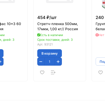
454 ₽/
шт
240 
фас 10x3 60
Стретч-пленка 500мм,
Грун
ия
17мкм, 1,00 кг// Россия
бела
чии
Есть в наличии
Нет
, дней: 3
Срок поставки, дней: 3
Арт.
93121
В корзину
Под