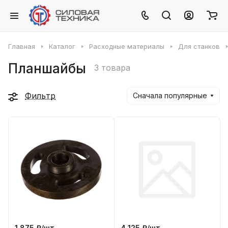
Главная
Каталог
Расходные материалы
Для станков
Планшайбы
3 товара
Фильтр
Сначала популярные
1 875 ₽/
шт
4 125 ₽/
шт