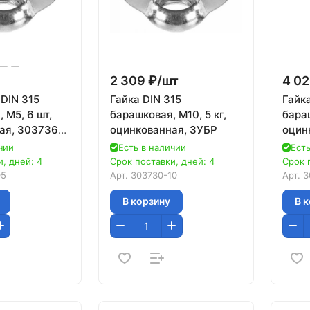
2 309 ₽/
шт
4 02
DIN 315
Гайка DIN 315
Гайка
 M5, 6 шт,
барашковая, M10, 5 кг,
бараш
ая, 303736-
оцинкованная, ЗУБР
оцин
чии
Есть в наличии
Есть
, дней: 4
Срок поставки, дней: 4
Срок 
05
Арт.
303730-10
Арт.
3
В корзину
В 