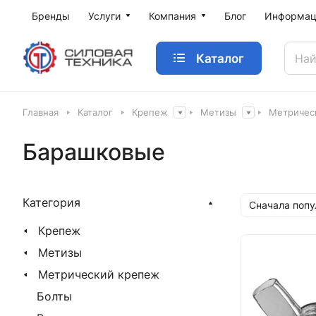
Бренды
Услуги
Компания
Блог
Информац
Каталог
Главная
Каталог
Крепеж
Метизы
Метричес
Барашковые
Категория
Сначала поп
Крепеж
Метизы
Метрический крепеж
Болты