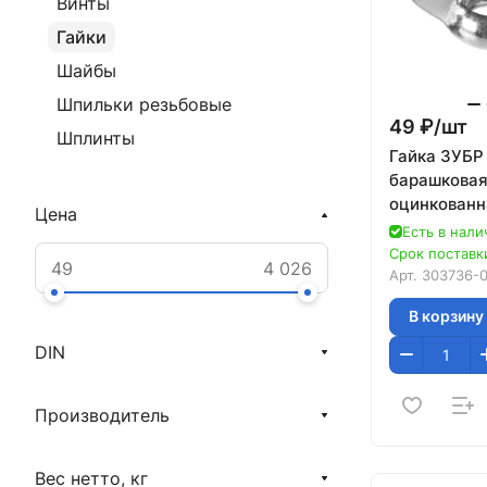
Винты
Гайки
Шайбы
Шпильки резьбовые
49 ₽/
шт
Шплинты
Гайка ЗУБР 
барашковая,
оцинкованн
Цена
05
Есть в нали
Срок поставки
Арт.
303736-
В корзину
DIN
Производитель
Вес нетто, кг