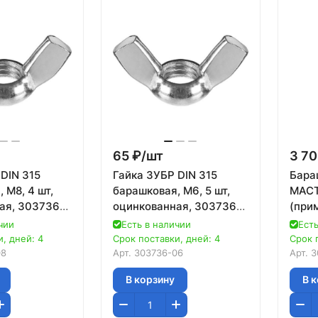
65 ₽/
шт
3 70
DIN 315
Гайка ЗУБР DIN 315
Бара
 M8, 4 шт,
барашковая, M6, 5 шт,
МАСТ
ая, 303736-
оцинкованная, 303736-
(прим
06
3037
чии
Есть в наличии
Есть
, дней: 4
Срок поставки, дней: 4
Срок 
08
Арт.
303736-06
Арт.
3
В корзину
В 