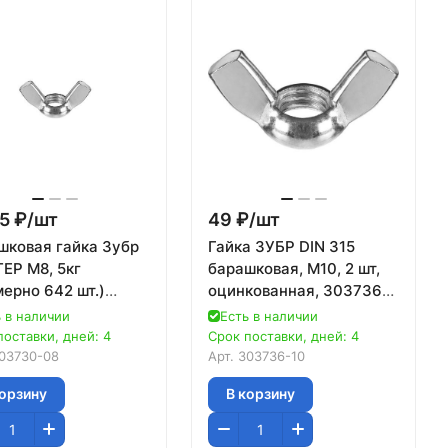
5 ₽/
шт
49 ₽/
шт
шковая гайка Зубр
Гайка ЗУБР DIN 315
ЕР M8, 5кг
барашковая, M10, 2 шт,
ерно 642 шт.)
оцинкованная, 303736-
30-08
10
 в наличии
Есть в наличии
поставки, дней: 4
Срок поставки, дней: 4
03730-08
Арт.
303736-10
корзину
В корзину