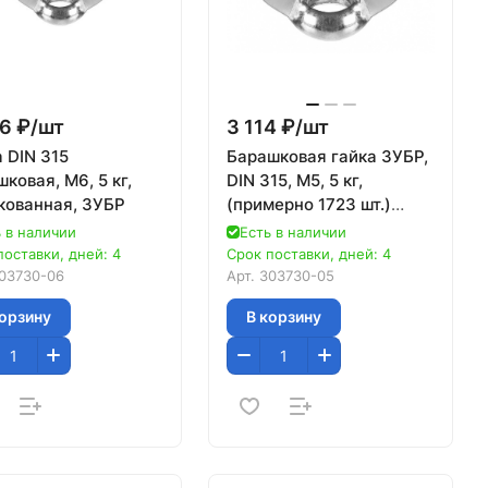
6 ₽/
шт
3 114 ₽/
шт
 DIN 315
Барашковая гайка ЗУБР,
ковая, M6, 5 кг,
DIN 315, M5, 5 кг,
кованная, ЗУБР
(примерно 1723 шт.)
оцинкованная, 303730-
 в наличии
Есть в наличии
05
поставки, дней: 4
Срок поставки, дней: 4
03730-06
Арт.
303730-05
корзину
В корзину